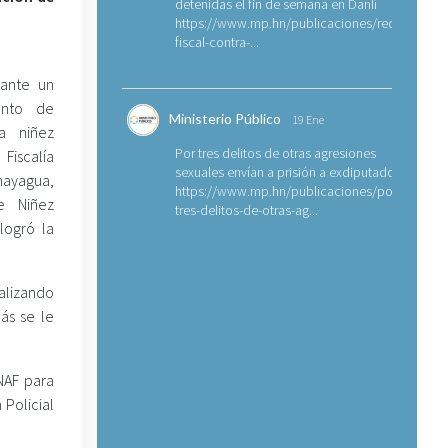
detenidas el fin de semana en Danlí
https://www.mp.hn/publicaciones/requerimien
fiscal-contra-...
ante un
unto de
Ministerio Público
19 Ene
a niñez
Por tres delitos de otras agresiones
 Fiscalía
sexuales envían a prisión a exdiputado
mayagua,
https://www.mp.hn/publicaciones/por-
e Niñez
tres-delitos-de-otras-ag...
 logró la
alizando
ás se le
INAF para
 Policial