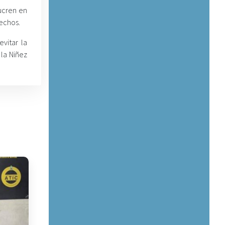
lucren en
rechos.
vitar la
la Niñez