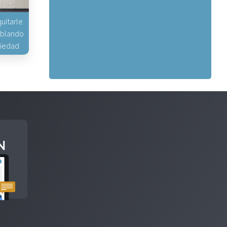
uitarle
hablando
piedad