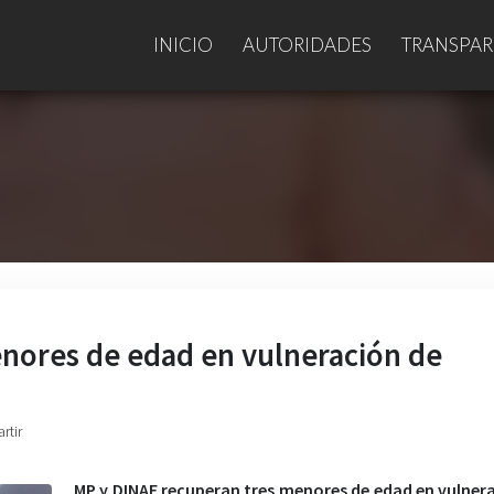
INICIO
AUTORIDADES
TRANSPAR
nores de edad en vulneración de
rtir
MP y DINAF recuperan tres menores de edad en vulner