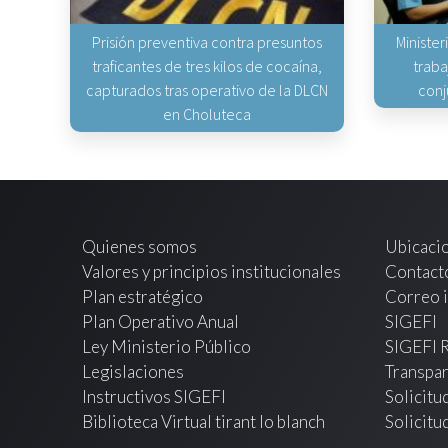
Prisión preventiva contra presuntos
Minister
traficantes de tres kilos de cocaína,
traba
capturados tras operativo de la DLCN
conj
en Choluteca
Quienes somos
Ubicaci
Valores y principios institucionales
Contact
Plan estratégico
Correo i
Plan Operativo Anual
SIGEFI
Ley Ministerio Público
SIGEFI 
Legislaciones
Transpar
Instructivos SIGEFI
Solicitu
Biblioteca Virtual tirant lo blanch
Solicitu