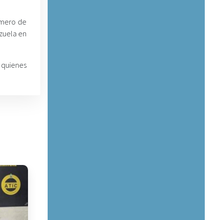
úmero de
nzuela en
 quienes