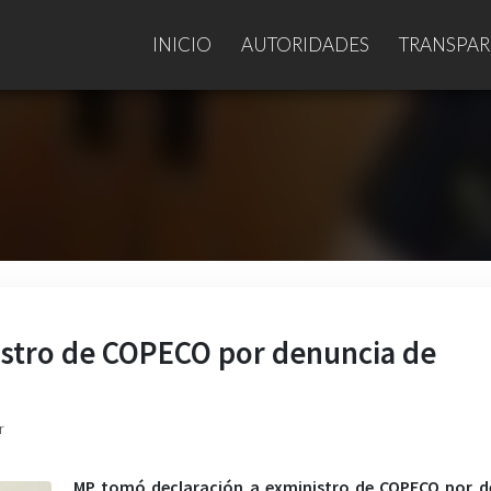
INICIO
AUTORIDADES
TRANSPAR
istro de COPECO por denuncia de
r
MP tomó declaración a exministro de COPECO por d