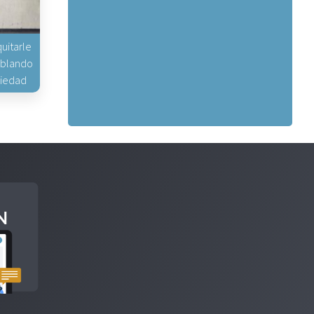
uitarle
hablando
piedad