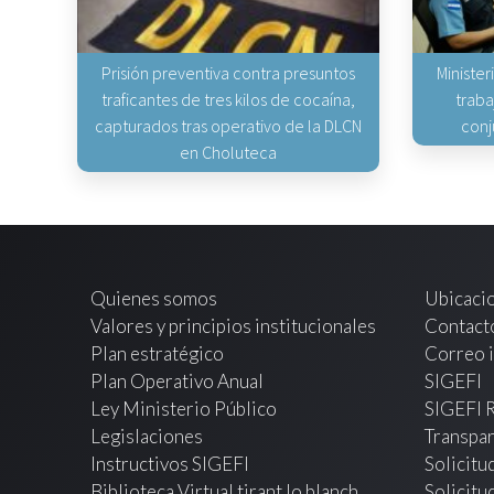
Prisión preventiva contra presuntos
Minister
traficantes de tres kilos de cocaína,
traba
capturados tras operativo de la DLCN
conj
en Choluteca
Quienes somos
Ubicaci
Valores y principios institucionales
Contact
Plan estratégico
Correo i
Plan Operativo Anual
SIGEFI
Ley Ministerio Público
SIGEFI 
Legislaciones
Transpar
Instructivos SIGEFI
Solicitu
Biblioteca Virtual tirant lo blanch
Solicitu