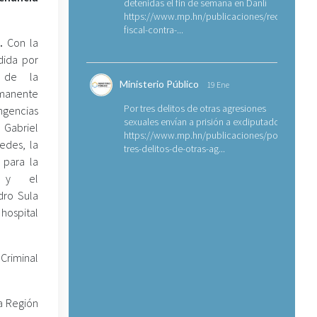
detenidas el fin de semana en Danlí
https://www.mp.hn/publicaciones/requerimien
fiscal-contra-...
.
Con la
dida por
o de la
Ministerio Público
19 Ene
manente
Por tres delitos de otras agresiones
encias
sexuales envían a prisión a exdiputado
abriel
https://www.mp.hn/publicaciones/por-
edes, la
tres-delitos-de-otras-ag...
l para la
a y el
dro Sula
hospital
 Criminal
a Región