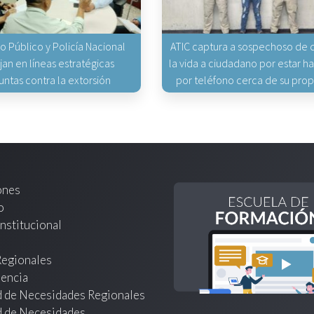
io Público y Policía Nacional
ATIC captura a sospechoso de q
jan en líneas estratégicas
la vida a ciudadano por estar 
untas contra la extorsión
por teléfono cerca de su pro
ones
o
nstitucional
Regionales
encia
d de Necesidades Regionales
d de Necesidades