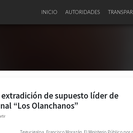
INICIO
AUTORIDADES
TRANSPAR
 extradición de supuesto líder de
onal “Los Olanchanos”
rtir
Tegucigalpa, Francisco Morazán. El Ministerio Público por