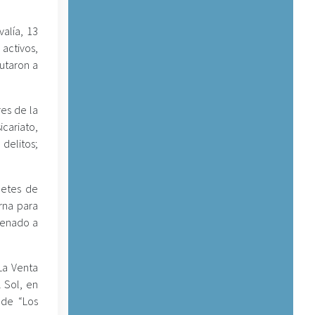
valía, 13
 activos,
putaron a
es de la
icariato,
delitos;
uetes de
rna para
denado a
La Venta
 Sol, en
 de “Los