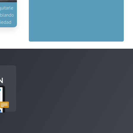
uitarle
hablando
piedad