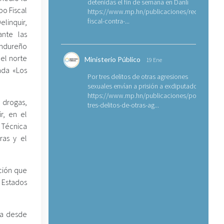
detenidas el fin de semana en Danlí
po Fiscal
https://www.mp.hn/publicaciones/requerimien
fiscal-contra-...
linquir,
ante las
ondureño
el norte
Ministerio Público
19 Ene
ada «Los
Por tres delitos de otras agresiones
sexuales envían a prisión a exdiputado
https://www.mp.hn/publicaciones/por-
 drogas,
tres-delitos-de-otras-ag...
r, en el
 Técnica
ras y el
ación que
 Estados
ga desde