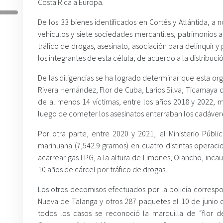
Costa Rica a Europa.
De los 33 bienes identificados en Cortés y Atlántida, a
vehículos y siete sociedades mercantiles, patrimonios adq
tráfico de drogas, asesinato, asociación para delinquir y 
los integrantes de esta célula, de acuerdo a la distribuci
De las diligencias se ha logrado determinar que esta or
Rivera Hernández, Flor de Cuba, Larios Silva, Ticamaya 
de al menos 14 víctimas, entre los años 2018 y 2022, m
luego de cometer los asesinatos enterraban los cadávere
Por otra parte, entre 2020 y 2021, el Ministerio Públ
marihuana (7,542.9 gramos) en cuatro distintas operaci
acarrear gas LPG, a la altura de Limones, Olancho, inc
10 años de cárcel por tráfico de drogas.
Los otros decomisos efectuados por la policía corresp
Nueva de Talanga y otros 287 paquetes el 10 de junio 
todos los casos se reconoció la marquilla de “flor de