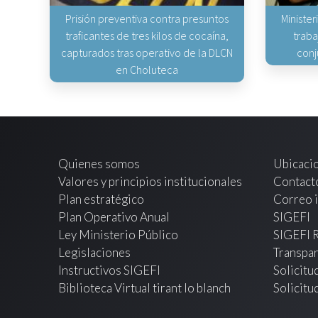
Prisión preventiva contra presuntos
Minister
traficantes de tres kilos de cocaína,
traba
capturados tras operativo de la DLCN
conj
en Choluteca
Quienes somos
Ubicaci
Valores y principios institucionales
Contact
Plan estratégico
Correo i
Plan Operativo Anual
SIGEFI
Ley Ministerio Público
SIGEFI 
Legislaciones
Transpar
Instructivos SIGEFI
Solicitu
Biblioteca Virtual tirant lo blanch
Solicitu