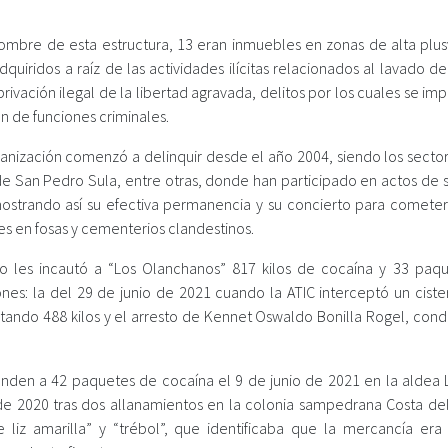
 nombre de esta estructura, 13 eran inmuebles en zonas de alta plus
uiridos a raíz de las actividades ilícitas relacionados al lavado de
privación ilegal de la libertad agravada, delitos por los cuales se im
ón de funciones criminales.
ganización comenzó a delinquir desde el año 2004, siendo los sector
de San Pedro Sula, entre otras, donde han participado en actos de s
ostrando así su efectiva permanencia y su concierto para cometer 
s en fosas y cementerios clandestinos.
ico les incautó a “Los Olanchanos” 817 kilos de cocaína y 33 paq
ones: la del 29 de junio de 2021 cuando la ATIC interceptó un ciste
autando 488 kilos y el arresto de Kennet Oswaldo Bonilla Rogel, con
onden a 42 paquetes de cocaína el 9 de junio de 2021 en la aldea 
de 2020 tras dos allanamientos en la colonia sampedrana Costa del
 liz amarilla” y “trébol”, que identificaba que la mercancía era