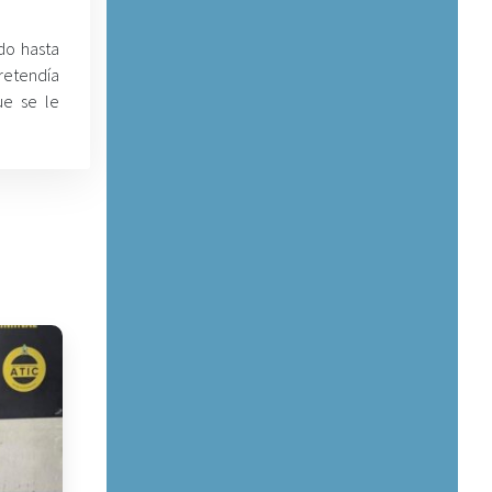
do hasta
retendía
ue se le