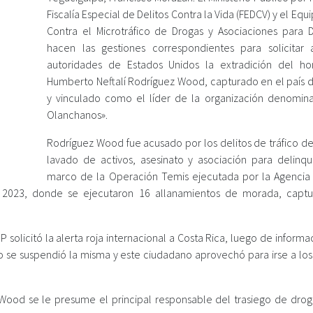
Fiscalía Especial de Delitos Contra la Vida (FEDCV) y el Equi
Contra el Microtráfico de Drogas y Asociaciones para De
hacen las gestiones correspondientes para solicitar 
autoridades de Estados Unidos la extradición del h
Humberto Neftalí Rodríguez Wood, capturado en el país d
y vinculado como el líder de la organización denomin
Olanchanos».
Rodríguez Wood fue acusado por los delitos de tráfico de
lavado de activos, asesinato y asociación para delinqui
marco de la Operación Temis ejecutada por la Agencia
e 2023, donde se ejecutaron 16 allanamientos de morada, captu
solicitó la alerta roja internacional a Costa Rica, luego de inform
 se suspendió la misma y este ciudadano aprovechó para irse a los
 Wood se le presume el principal responsable del trasiego de dro