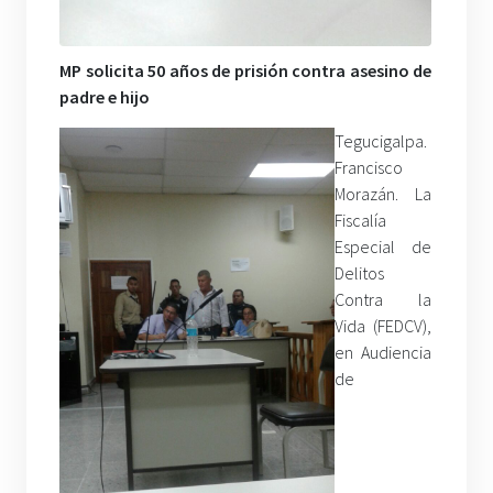
MP solicita 50 años de prisión contra asesino de
padre e hijo
Tegucigalpa.
Francisco
Morazán. La
Fiscalía
Especial de
Delitos
Contra la
Vida (FEDCV),
en Audiencia
de