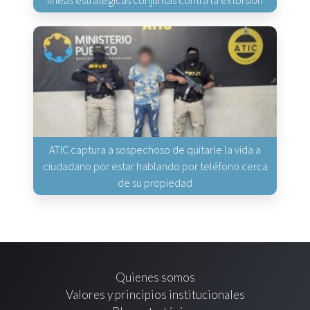
líneas estratégicas conjuntas contra la extorsión
ATIC captura a sospechoso de quitarle la vida a
ciudadano por estar hablando por teléfono cerca
de su propiedad
Quienes somos
Valores y principios institucionales