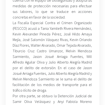
cuenta con el equipo de bioseguridad y adopta las
medidas de protección necesarias para efectuar
sus labores, lo que se traduce en acciones
concretas en favor de la sociedad.
La Fiscalía Especial Contra el Crimen Organizado
(FESCCO) acusó a Tania Yamileth Rivera Hernández,
Kevin Alexander Pineda Pérez, José Hildo Amaya
Mejía, José Salomón Vásquez Rivas, Kevin Orlando
Díaz Flores, Walter Alvarado, Omar Tejada Alvarado,
Tiburcio Cruz Castro Umanzor, Melvin Mendoza
Sarmiento, Jason Josué Arriaga Fuentes, Will
Alfredo Aguilar Oliva y Julio Alberto Alegría Madrid
por el delito de extorsión. En el caso de Jason
Josué Arriaga Fuentes, Julio Alberto Alegría Madrid y
Melvin Mendoza Sarmiento se le suma el delito de
facilitación de los medios de transporte para el
tráfico ilícito de droga.
Por otra parte, se obtuvo la Detención Judicial de
Samir Oliva Velásquez y Anyi Fabiola Moreno