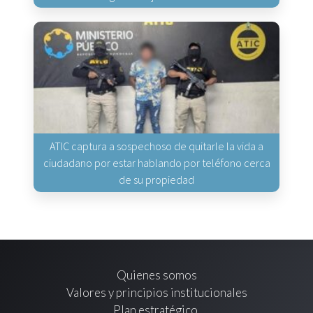
ATIC captura a sospechoso de quitarle la vida a
ciudadano por estar hablando por teléfono cerca
de su propiedad
Quienes somos
Valores y principios institucionales
Plan estratégico