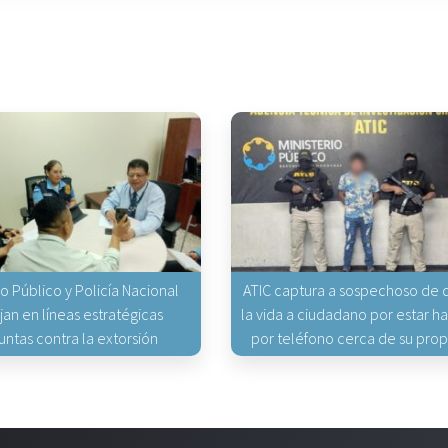
io Público y Policía Nacional
ATIC captura a sospechoso de q
jan en líneas estratégicas
la vida a ciudadano por estar 
untas contra la extorsión
por teléfono cerca de su pro