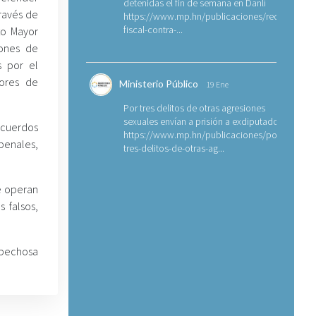
detenidas el fin de semana en Danlí
través de
https://www.mp.hn/publicaciones/requerimien
fiscal-contra-...
to Mayor
lones de
s por el
ores de
Ministerio Público
19 Ene
Por tres delitos de otras agresiones
sexuales envían a prisión a exdiputado
acuerdos
https://www.mp.hn/publicaciones/por-
penales,
tres-delitos-de-otras-ag...
e operan
 falsos,
ospechosa