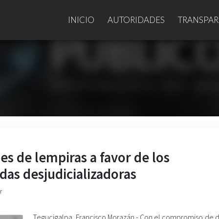
INICIO
AUTORIDADES
TRANSPAR
s de lempiras a favor de los
as desjudicializadoras
r
Tegucigalpa, Francisco Morazán.- Con el compromiso de 