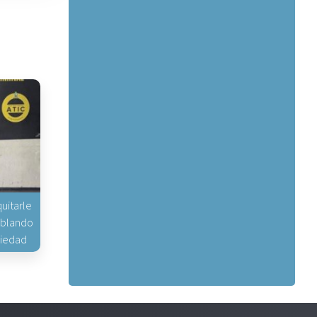
uitarle
hablando
piedad