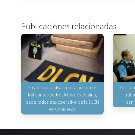
Publicaciones relacionadas
Prisión preventiva contra presuntos
Minister
traficantes de tres kilos de cocaína,
traba
capturados tras operativo de la DLCN
conj
en Choluteca