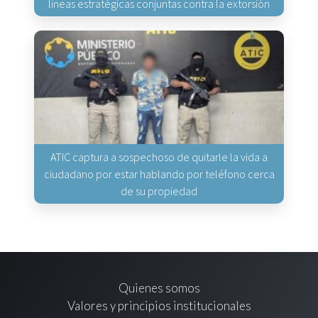
líneas estratégicas conjuntas contra la extorsión
ATIC captura a sospechoso de quitarle la vida a
ciudadano por estar hablando por teléfono cerca
de su propiedad
Quienes somos
Valores y principios institucionales