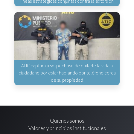
líneas estratégicas conjuntas contra la extorsión
ATIC captura a sospechoso de quitarle la vida a
ciudadano por estar hablando por teléfono cerca
de su propiedad
Quienes somos
Valores y principios institucionales