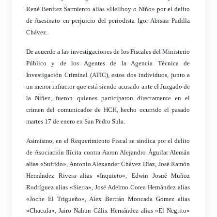
René Benítez Sarmiento alias «Hellboy o Niño» por el delito
de Asesinato en perjuicio del periodista Igor Abisair Padilla
Chávez.
De acuerdo a las investigaciones de los Fiscales del Ministerio
Público y de los Agentes de la Agencia Técnica de
Investigación Criminal (ATIC), estos dos individuos, junto a
un menor infractor que está siendo acusado ante el Juzgado de
la Niñez, fueron quienes participaron directamente en el
crimen del comunicador de HCH, hecho ocurrido el pasado
martes 17 de enero en San Pedro Sula.
Asimismo, en el Requerimiento Fiscal se sindica por el delito
de Asociación Ilícita contra Aaron Alejandro Águilar Alemán
alias «Sufrido», Antonio Alexander Chávez Díaz, José Ramón
Hernández Rivera alias «Inquieto», Edwin Josué Muñoz
Rodríguez alias «Sierra», José Adelmo Corea Hernández alias
«Joche El Trigueño», Alex Bertrán Moncada Gómez alias
«Chacula», Jairo Nahun Cálix Hernández alias «El Negrito»