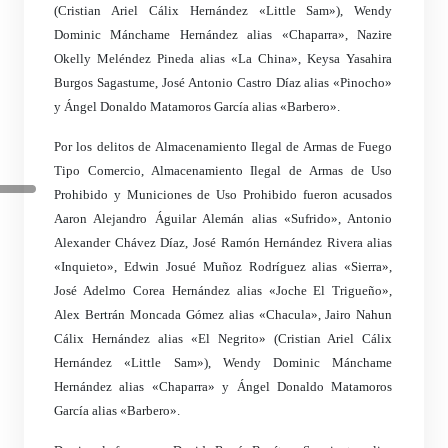
(Cristian Ariel Cálix Hernández «Little Sam»), Wendy
Dominic Mánchame Hernández alias «Chaparra», Nazire
Okelly Meléndez Pineda alias «La China», Keysa Yasahira
Burgos Sagastume, José Antonio Castro Díaz alias «Pinocho»
y Ángel Donaldo Matamoros García alias «Barbero».
Por los delitos de Almacenamiento Ilegal de Armas de Fuego
Tipo Comercio, Almacenamiento Ilegal de Armas de Uso
Prohibido y Municiones de Uso Prohibido fueron acusados
Aaron Alejandro Águilar Alemán alias «Sufrido», Antonio
Alexander Chávez Díaz, José Ramón Hernández Rivera alias
«Inquieto», Edwin Josué Muñoz Rodríguez alias «Sierra»,
José Adelmo Corea Hernández alias «Joche El Trigueño»,
Alex Bertrán Moncada Gómez alias «Chacula», Jairo Nahun
Cálix Hernández alias «El Negrito» (Cristian Ariel Cálix
Hernández «Little Sam»), Wendy Dominic Mánchame
Hernández alias «Chaparra» y Ángel Donaldo Matamoros
García alias «Barbero».