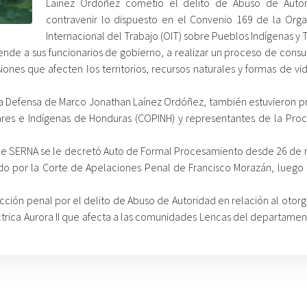
Laínez Ordóñez cometió el delito de Abuso de Autor
contravenir lo dispuesto en el Convenio 169 de la Orga
Internacional del Trabajo (OIT) sobre Pueblos Indígenas y T
ende a sus funcionarios de gobierno, a realizar un proceso de consul
ones que afecten los territorios, recursos naturales y formas de vi
y la Defensa de Marco Jonathan Laínez Ordóñez, también estuvieron p
res e Indígenas de Honduras (COPINH) y representantes de la Proc
o de SERNA se le decretó Auto de Formal Procesamiento desde 26 de
do por la Corte de Apelaciones Penal de Francisco Morazán, luego 
cción penal por el delito de Abuso de Autoridad en relación al otor
ctrica Aurora II que afecta a las comunidades Lencas del departamen