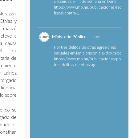
detenidas el fin de semana en Danlí
https://www.mp.hn/publicaciones/requerimien
fiscal-contra-...
Morazán.
Etnias y
ormalizó
 eleve a
Ministerio Público
19 Ene
la causa
Por tres delitos de otras agresiones
 el ex
sexuales envían a prisión a exdiputado
taría de
https://www.mp.hn/publicaciones/por-
tres-delitos-de-otras-ag...
Ambiente
n Laínez
torgado
cencia
do sobre
blico se
zgado de
donde el
 Jonathan