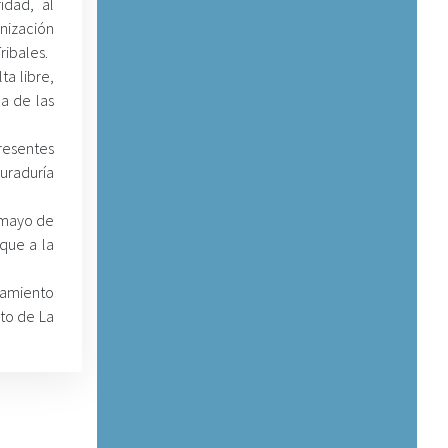
idad, al
nización
ribales.
ta libre,
da de las
resentes
uraduría
 mayo de
que a la
gamiento
to de La