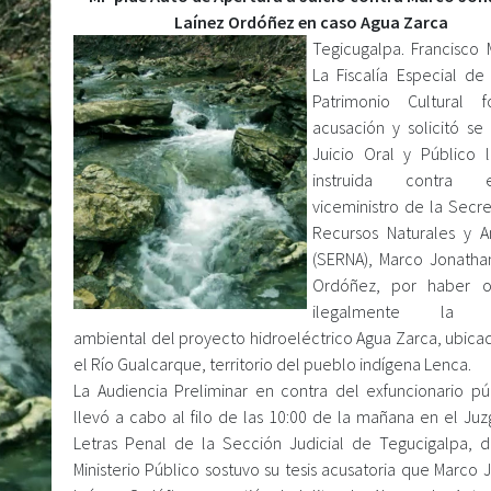
Laínez Ordóñez en caso Agua Zarca
Tegicugalpa. Francisco 
La Fiscalía Especial de 
Patrimonio Cultural f
acusación y solicitó se
Juicio Oral y Público 
instruida contra
viceministro de la Secre
Recursos Naturales y 
(SERNA), Marco Jonatha
Ordóñez, por haber o
ilegalmente la li
ambiental del proyecto hidroeléctrico Agua Zarca, ubica
el Río Gualcarque, territorio del pueblo indígena Lenca.
La Audiencia Preliminar en contra del exfuncionario pú
llevó a cabo al filo de las 10:00 de la mañana en el Ju
Letras Penal de la Sección Judicial de Tegucigalpa, 
Ministerio Público sostuvo su tesis acusatoria que Marco