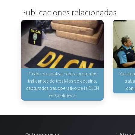
Publicaciones relacionadas
Prisión preventiva contra presuntos
Minister
traficantes de tres kilos de cocaína,
traba
capturados tras operativo de la DLCN
conj
en Choluteca