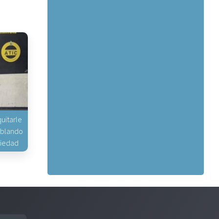
uitarle
hablando
piedad