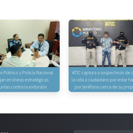
io Público y Policía Nacional
ATIC captura a sospechoso de q
jan en líneas estratégicas
la vida a ciudadano por estar 
untas contra la extorsión
por teléfono cerca de su pro