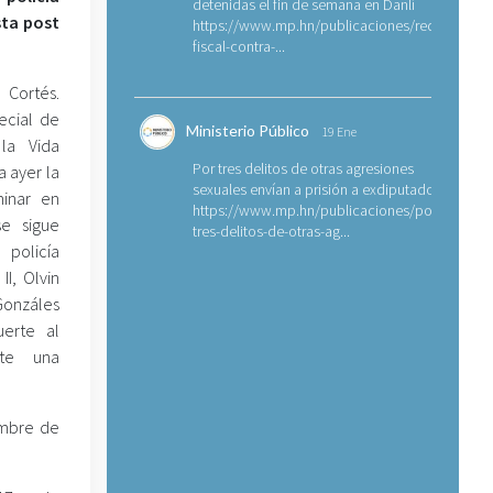
detenidas el fin de semana en Danlí
ta post
https://www.mp.hn/publicaciones/requerimien
fiscal-contra-...
 Cortés.
pecial de
Ministerio Público
19 Ene
 la Vida
Por tres delitos de otras agresiones
a ayer la
sexuales envían a prisión a exdiputado
minar en
https://www.mp.hn/publicaciones/por-
e sigue
tres-delitos-de-otras-ag...
olicía
II, Olvin
nzáles
erte al
nte una
embre de