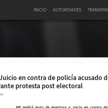
INICIO
AUTORIDADES
TRANSPAR
Juicio en contra de policía acusado 
nte protesta post electoral
tir
MP pedirá Auto de Apertura a Juicio en contra de 