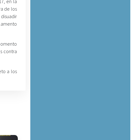
7, en la
a de los
disuadir
glamento
 momento
es contra
to a los