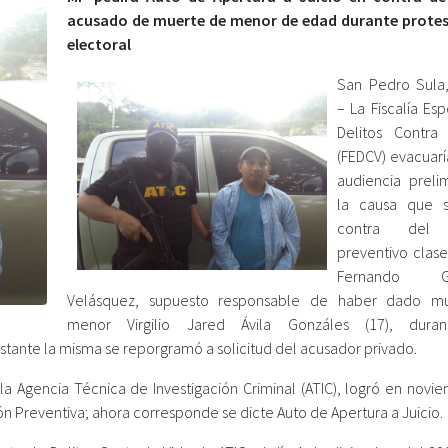
acusado de muerte de menor de edad durante protes
electoral
San Pedro Sula,
– La Fiscalía Es
Delitos Contra
(FEDCV) evacuarí
audiencia preli
la causa que s
contra del p
preventivo clase 
Fernando Go
Velásquez, supuesto responsable de haber dado mu
menor Virgilio Jared Ávila Gonzáles (17), dura
stante la misma se reporgramó a solicitud del acusador privado.
 la Agencia Técnica de Investigación Criminal (ATIC), logró en novi
n Preventiva; ahora corresponde se dicte Auto de Apertura a Juicio.