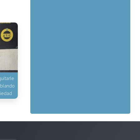
uitarle
hablando
piedad