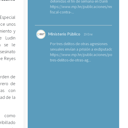
detenidas el fin de semana en Danlí
https://www.mp.hn/publicaciones/requerimien
fiscal-contra-...
 Especial
ace unos
miento y
Ministerio Público
19 Ene
e Ludin
Por tres delitos de otras agresiones
n se le
sexuales envían a prisión a exdiputado
sesinato
https://www.mp.hn/publicaciones/por-
que Reyes
tres-delitos-de-otras-ag...
orden de
brero de
ras con
dad de la
do como
ribillado