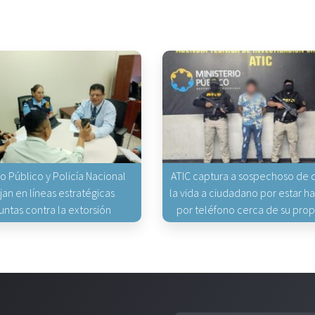
io Público y Policía Nacional
ATIC captura a sospechoso de q
jan en líneas estratégicas
la vida a ciudadano por estar 
untas contra la extorsión
por teléfono cerca de su pro