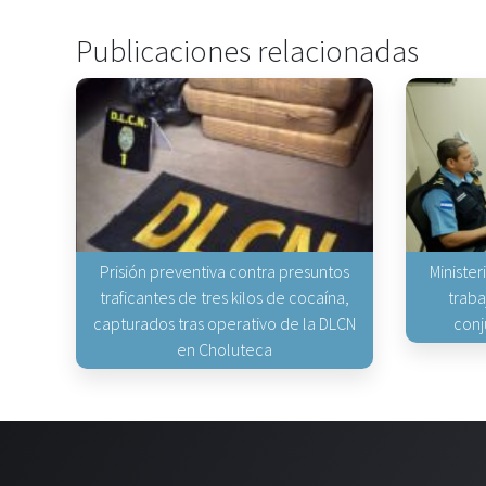
Publicaciones relacionadas
Prisión preventiva contra presuntos
Minister
traficantes de tres kilos de cocaína,
traba
capturados tras operativo de la DLCN
conj
en Choluteca