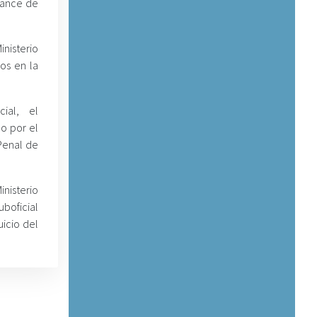
Nance de
nisterio
os en la
ial, el
ho por el
Penal de
nisterio
uboficial
uicio del