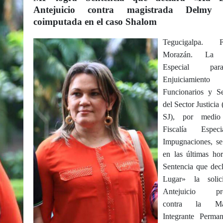
Antejuicio contra magistrada Delmy 
coimputada en el caso Shalom
Tegucigalpa. Fr
Morazán. La F
Especial pa
Enjuiciamie
Funcionarios y Se
del Sector Justici
SJ), por medi
Fiscalía Espe
Impugnaciones, se 
en las últimas hor
Sentencia que dec
Lugar» la solic
Antejuicio pr
contra la Mag
Integrante Perma