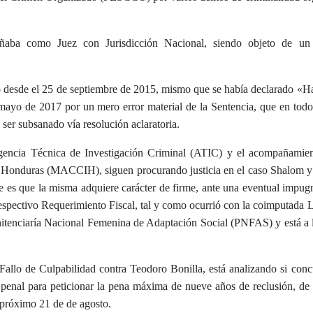
añaba como Juez con Jurisdicción Nacional, siendo objeto de un
nstó desde el 25 de septiembre de 2015, mismo que se había declarado «
mayo de 2017 por un mero error material de la Sentencia, que en tod
 ser subsanado vía resolución aclaratoria.
 Agencia Técnica de Investigación Criminal (ATIC) y el acompañamien
Honduras (MACCIH), siguen procurando justicia en el caso Shalom y t
ue es que la misma adquiere carácter de firme, ante una eventual impug
 respectivo Requerimiento Fiscal, tal y como ocurrió con la coimputada 
itenciaría Nacional Femenina de Adaptación Social (PNFAS) y está a 
Fallo de Culpabilidad contra Teodoro Bonilla, está analizando si conc
 penal para peticionar la pena máxima de nueve años de reclusión, de 
 próximo 21 de de agosto.