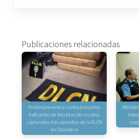
Publicaciones relacionadas
Prisión preventiva contra presuntos
Minister
traficantes de tres kilos de cocaína,
traba
capturados tras operativo de la DLCN
conj
en Choluteca