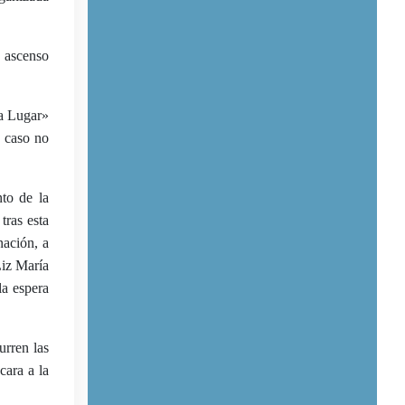
 ascenso
Ha Lugar»
o caso no
to de la
ras esta
nación, a
Liz María
la espera
urren las
cara a la