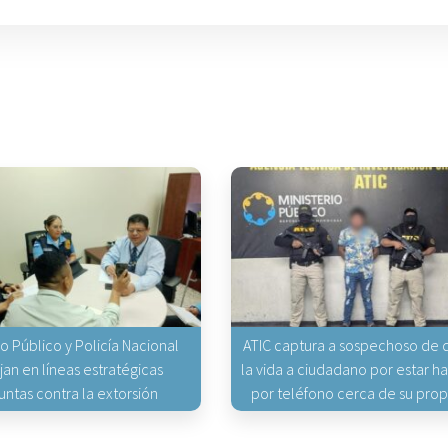
io Público y Policía Nacional
ATIC captura a sospechoso de q
jan en líneas estratégicas
la vida a ciudadano por estar 
untas contra la extorsión
por teléfono cerca de su pro