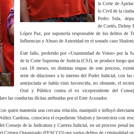
la Corte de Apelac
lo Civil de la ciud
Pedro Sula, depa
de Cortés, Delmy E
López Paz, por suponerla responsable de los delitos de T
Influencias y Abuso de Autoridad en el sonado caso Shalom
Este fallo, proferido por «Unanimidad de Votos» por la S
de la Corte Suprema de Justicia (CSJ), se produce luego qu
casi 18 meses, en distintas etapas de este proceso, exist
serie de dilaciones a lo interno del Poder Judicial, con las 
antejuciada se había visto favorecida, no obstante, el recien
Oral y Público contra el ex vicepresidente del Conse
ro las conductas ilícitas atribuidas por el Ente Acusador.
con quien mantenía una cercana relación, manipuló e influyó directam
 Núñez Cardona, conociera el expediente Shalom y favoreciera con res
del Consejo de la Judicatura y Carrera Judicial, en un proceso penal i
a el Crimen Organizado (FESCCO) por varios delitos de criminalidad o