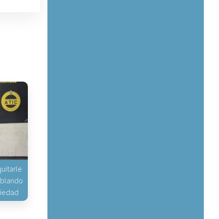
uitarle
hablando
piedad