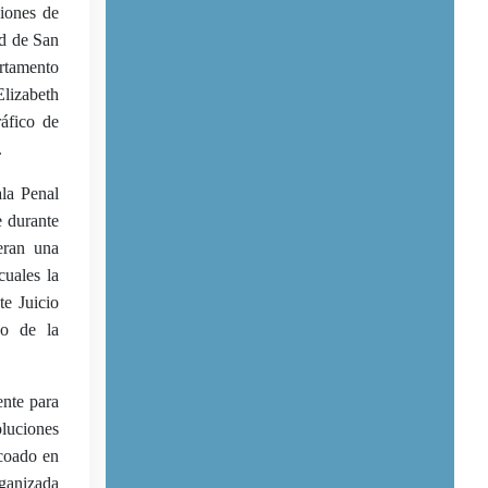
iones de
ad de San
rtamento
lizabeth
ráfico de
.
ala Penal
e durante
ieran una
cuales la
te Juicio
jo de la
ente para
oluciones
ncoado en
rganizada