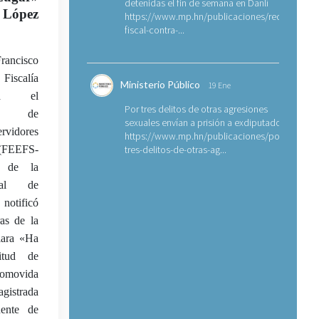
detenidas el fin de semana en Danlí
López
https://www.mp.hn/publicaciones/requerimien
fiscal-contra-...
ancisco
iscalía
Ministerio Público
19 Ene
ra el
Por tres delitos de otras agresiones
nto de
sexuales envían a prisión a exdiputado
rvidores
https://www.mp.hn/publicaciones/por-
a (FEEFS-
tres-delitos-de-otras-ag...
o de la
cial de
notificó
as de la
lara «Ha
itud de
omovida
istrada
nente de