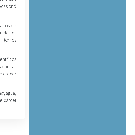
ocasionó
ivados de
r de los
 internos
entíficos
s con las
sclarecer
omayagua,
de cárcel