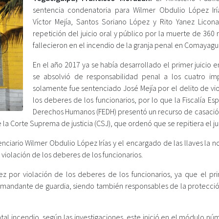
sentencia condenatoria para Wilmer Obdulio López Irí
Víctor Mejía, Santos Soriano López y Rito Yanez Licona,
repetición del juicio oral y público por la muerte de 360
fallecieron en el incendio de la granja penal en Comayagu
En el año 2017 ya se había desarrollado el primer juicio e
se absolvió de responsabilidad penal a los cuatro im
solamente fue sentenciado José Mejía por el delito de vi
los deberes de los funcionarios, por lo que la Fiscalía Es
Derechos Humanos (FEDH) presentó un recurso de casació
la Corte Suprema de justicia (CSJ), que ordenó que se repitiera el jui
nciario Wilmer Obdulio López Irías y el encargado de las llaves la 
y violación de los deberes de los funcionarios.
z por violación de los deberes de los funcionarios, ya que el pr
mandante de guardia, siendo también responsables de la protecció
al incendio, según las investigaciones, este inició en el módulo nú