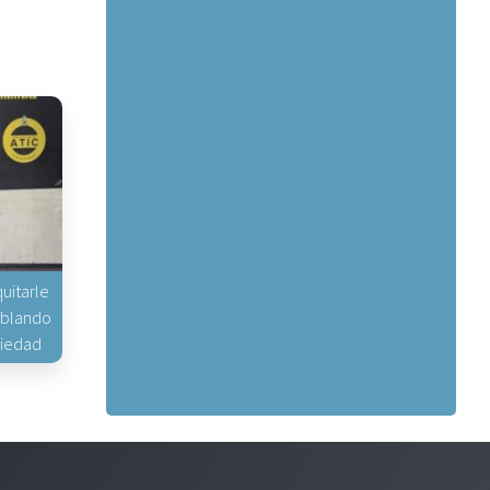
uitarle
hablando
piedad