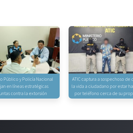
io Público y Policía Nacional
ATIC captura a sospechoso de q
jan en líneas estratégicas
la vida a ciudadano por estar 
untas contra la extorsión
por teléfono cerca de su pro