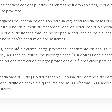
lda contaba con dos puertas, las mismas no fueron abiertas, lo que 
ulos próximos.
cargados de la toma de decisión para salvaguardar la vida de los pr
metro y no en cumplir su responsabilidad de velar por el bienesta
s y que pudo llegar a más, de no ser por la intervención de algunos
 no se habían consumido por las llamas.
H, presentó suficiente carga probatoria, consistente en análisis ci
 la Dirección Policial de Investigaciones (DPI) y otras institucione
omo prueba testifical de testigos protegidos que fueron clave para e
amada para el 17 de julio del 2022 en el Tribunal de Sentencia de C
 por el delito de homicidio que suma por las 360 víctimas 1,800 años 
 llaves.