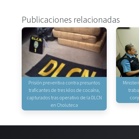
Publicaciones relacionadas
Prisión preventiva contra presuntos
Minister
traficantes de tres kilos de cocaína,
traba
capturados tras operativo de la DLCN
conj
en Choluteca