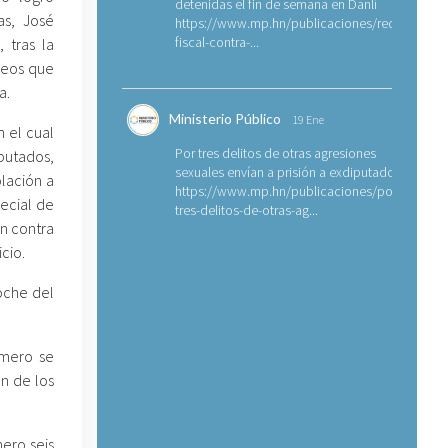
detenidas el fin de semana en Danlí
as, José
https://www.mp.hn/publicaciones/requerimien
fiscal-contra-...
 tras la
 reos que
a.
Ministerio Público
19 Ene
n el cual
Por tres delitos de otras agresiones
putados,
sexuales envían a prisión a exdiputado
olación a
https://www.mp.hn/publicaciones/por-
pecial de
tres-delitos-de-otras-ag...
n contra
cio.
noche del
imero se
n de los
mero seis