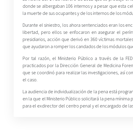
donde se albergaban 106 internos y a pesar que esta ce
la muerte de sus ocupantes y de los internos de los mód
Durante el siniestro, los ahora sentenciados eran los en
libertad, pero ellos se enfocaron en asegurar el perí
presidiarios, acción que derivó en 360 víctimas mortale
que ayudaron a romper los candados de los módulos que
Por tal razón, el Ministerio Público a través de la FED
practicados por la Dirección General de Medicina Forense,
que se coordinó para realizar las investigaciones, así c
el caso.
La audiencia de individualización de la pena está progr
en la que el Ministerio Público solicitará la pena mínima
para el exdirector del centro penal y el encargado de las