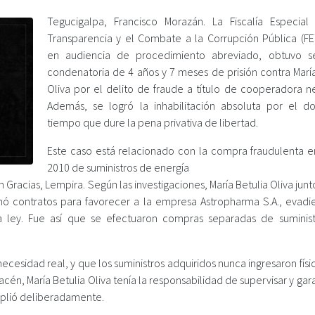
Tegucigalpa, Francisco Morazán. La Fiscalía Especial
Transparencia y el Combate a la Corrupción Pública (F
en audiencia de procedimiento abreviado, obtuvo s
condenatoria de 4 años y 7 meses de prisión contra María
Oliva por el delito de fraude a título de cooperadora ne
Además, se logró la inhabilitación absoluta por el d
tiempo que dure la pena privativa de libertad.
Este caso está relacionado con la compra fraudulenta e
2010 de suministros de energía
 Gracias, Lempira. Según las investigaciones, María Betulia Oliva junt
ó contratos para favorecer a la empresa Astropharma S.A., evadi
a ley. Fue así que se efectuaron compras separadas de suminis
cesidad real, y que los suministros adquiridos nunca ingresaron fís
n, María Betulia Oliva tenía la responsabilidad de supervisar y gara
mplió deliberadamente.