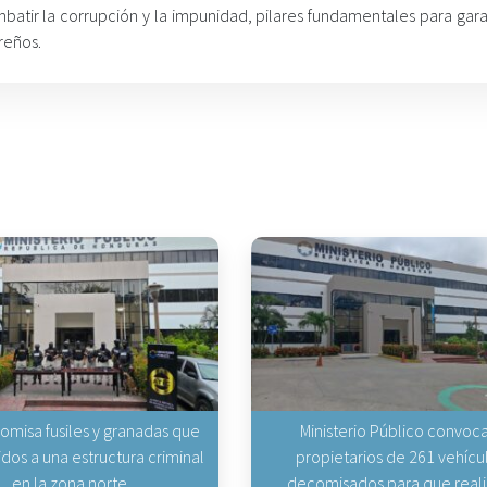
batir la corrupción y la impunidad, pilares fundamentales para gara
reños.
omisa fusiles y granadas que
Ministerio Público convoca
gidos a una estructura criminal
propietarios de 261 vehícu
en la zona norte
decomisados para que real