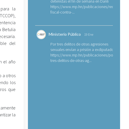
detenidas el fin de semana en Danlí
https://www.mp.hn/publicaciones/requerimien
 para la
fiscal-contra-...
ETCCOP),
entencia
 Betulia
Ministerio Público
19 Ene
cesaria.
oble del
Por tres delitos de otras agresiones
sexuales envían a prisión a exdiputado
https://www.mp.hn/publicaciones/por-
tres-delitos-de-otras-ag...
n el año
o a otros
endo los
tros que
icamente
ntizar la