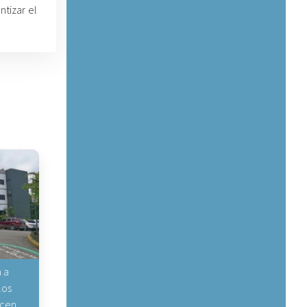
ntizar el
 a
los
icen