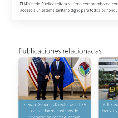
El Ministerio Público reitera su firme compromiso de com
acceso a un sistema sanitario digno para todos los hondu
Publicaciones relacionadas
El Fiscal General y Director de la DEA
ATIC dec
consolidan mecanismos de
iban diri
cooperación contra el crimen