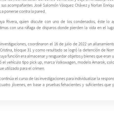
 y sus acompañantes José Salomón Vásquez Chávez y Norlan Enriqu
 a ponerse contra la pared.
aya Rivera, quien discute con uno de los condenados, éste lo 
imas con una ráfaga de disparos donde pierden la vida en el luga
 investigaciones, coordinaron el 16 de julio de 2022 un allanamient
la Cristina, bloque 31 y como resultado se logró la detención de Nor
cuya función era almacenar y resguardar objetos y bienes que eran u
 el vehículo tipo pick up, marca Volkswagen, modelo Amarok, colo
ue utilizado para el crimen.
continúa el curso de las investigaciones para individualizar la respon
 cuatro jóvenes, en base a pruebas fehacientes y suficientes que 