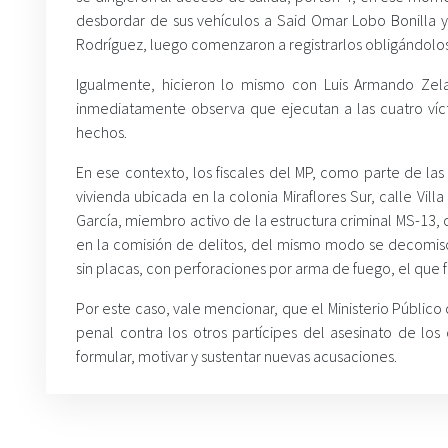
desbordar de sus vehículos a Said Omar Lobo Bonilla
Rodríguez, luego comenzaron a registrarlos obligándolos
Igualmente, hicieron lo mismo con Luis Armando Zel
inmediatamente observa que ejecutan a las cuatro víct
hechos.
En ese contexto, los fiscales del MP, como parte de las
vivienda ubicada en la colonia Miraflores Sur, calle Vil
García, miembro activo de la estructura criminal MS-13, 
en la comisión de delitos, del mismo modo se decomisó
sin placas, con perforaciones por arma de fuego, el que f
Por este caso, vale mencionar, que el Ministerio Público 
penal contra los otros partícipes del asesinato de los
formular, motivar y sustentar nuevas acusaciones.