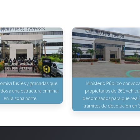
omisa fusiles y granadas que
Ministerio Público convoca
gidos a una estructura criminal
propietarios de 261 vehícu
en la zona norte
decomisados para que real
trámites de devolución en