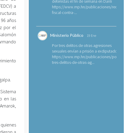
detenidas el fin de semana en Danlí
(FEDCV) a
https://www.mp.hn/publicaciones/requerimien
fiscal-contra-...
ructuras
e 96 años
z por el
 Salomón
Ministerio Público
19 Ene
 Armando
Por tres delitos de otras agresiones
sexuales envían a prisión a exdiputado
https://www.mp.hn/publicaciones/por-
rimiento
tres-delitos-de-otras-ag...
galpa.
l Sistema
o en las
 Amarok,
, quienes
dieron a