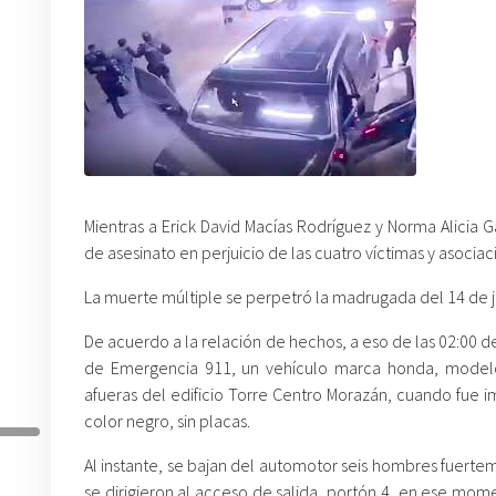
Mientras a Erick David Macías Rodríguez y Norma Alicia
de asesinato en perjuicio de las cuatro víctimas y asocia
La muerte múltiple se perpetró la madrugada del 14 de j
De acuerdo a la relación de hechos, a eso de las 02:00 
de Emergencia 911, un vehículo marca honda, modelo 
afueras del edificio Torre Centro Morazán, cuando fue
color negro, sin placas.
Al instante, se bajan del automotor seis hombres fuerte
se dirigieron al acceso de salida, portón 4, en ese mom