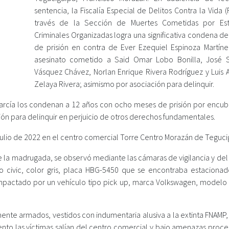
sentencia, la Fiscalía Especial de Delitos Contra la Vida 
través de la Sección de Muertes Cometidas por Est
Criminales Organizadas logra una significativa condena d
de prisión en contra de Ever Ezequiel Espinoza Martíne
asesinato cometido a Said Omar Lobo Bonilla, José
Vásquez Chávez, Norlan Enrique Rivera Rodríguez y Luis
Zelaya Rivera; asimismo por asociación para delinquir.
 García los condenan a 12 años con ocho meses de prisión por encub
ción para delinquir en perjuicio de otros derechos fundamentales.
ulio de 2022 en el centro comercial Torre Centro Morazán de Teguci
de la madrugada, se observó mediante las cámaras de vigilancia y de
civic, color gris, placa HBG-5450 que se encontraba estacionad
 impactado por un vehículo tipo pick up, marca Volkswagen, modelo
mente armados, vestidos con indumentaria alusiva a la extinta FNAMP
ento las víctimas salían del centro comercial y bajo amenazas proce