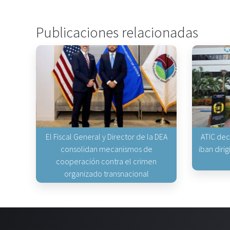
Publicaciones relacionadas
El Fiscal General y Director de la DEA
ATIC dec
consolidan mecanismos de
iban diri
cooperación contra el crimen
organizado transnacional