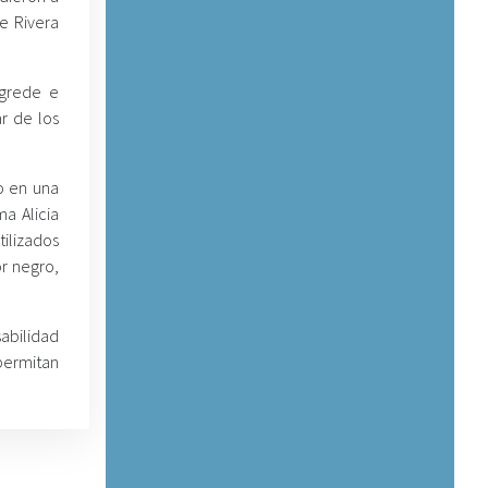
e Rivera
agrede e
r de los
o en una
ma Alicia
tilizados
r negro,
sabilidad
permitan