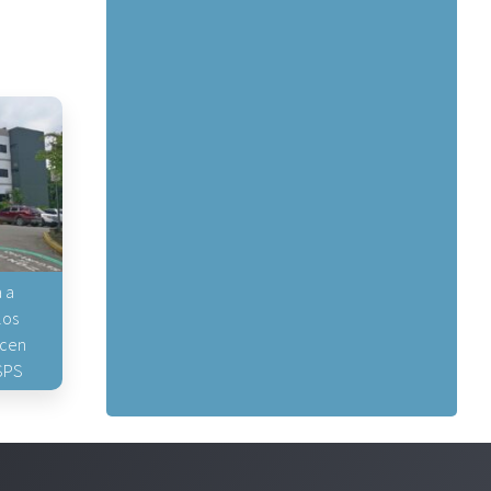
 a
los
icen
 SPS