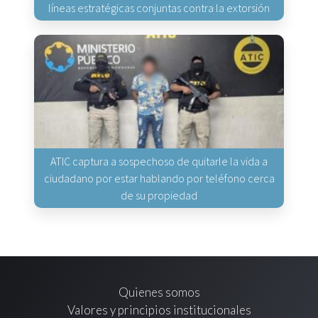
líneas estratégicas conjuntas contra la extorsión
ATIC captura a sospechoso de quitarle la vida a
ciudadano por estar hablando por teléfono cerca
de su propiedad
Quienes somos
Valores y principios institucionales