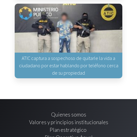
ATIC captura a sospechoso de quitarle la vida a
ciudadano por estar hablando por teléfono cerca
de su propiedad
Quienes somos
Valores y principios institucionales
Plan estratégico