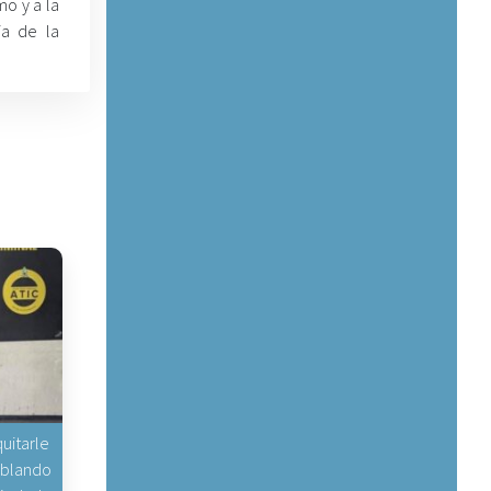
mo y a la
ia de la
uitarle
hablando