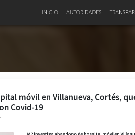
INICIO
AUTORIDADES
TRANSPAR
ital móvil en Villanueva, Cortés, qu
con Covid-19
r
MP investiga abandono de hospital móvil
en Villan