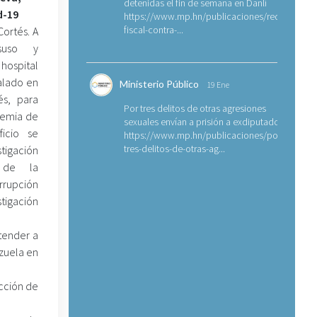
detenidas el fin de semana en Danlí
d-19
https://www.mp.hn/publicaciones/requerimien
fiscal-contra-...
Cortés. A
suso y
hospital
talado en
Ministerio Público
19 Ene
és, para
Por tres delitos de otras agresiones
demia de
sexuales envían a prisión a exdiputado
ficio se
https://www.mp.hn/publicaciones/por-
tres-delitos-de-otras-ag...
tigación
 de la
orrupción
tigación
tender a
nzuela en
cción de