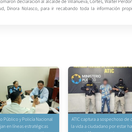
e tomaron declaración al alcalde de Villanueva, Cortés, Walter Perdo
ud, Dinora Nolasco, para ir recabando toda la información prop
io Público y Policía Nacional
ATIC captura a sospechoso de q
jan en líneas estratégicas
la vida a ciudadano por estar 