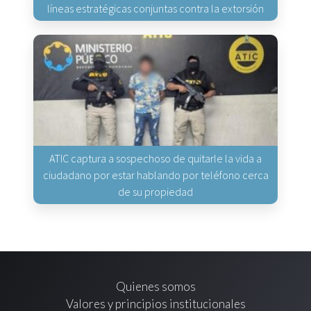
líneas estratégicas conjuntas contra la extorsión
ATIC captura a sospechoso de quitarle la vida a
ciudadano por estar hablando por teléfono cerca
de su propiedad
Quienes somos
Valores y principios institucionales