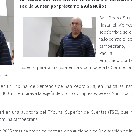
Padilla Sunseri por préstamo a Ada Muñoz
San Pedro Sula.
Hasta el viern
septiembre se 
fallo contra el e
sampedrano, 
Padilla Su
enjuiciado por la
Especial para la Transparencia y Combate a la Corrupción
licos.
ía en un Tribunal de Sentencia de San Pedro Sula, en una causa inst
400 mil lempiras a la exjefa de Control d Ingresos de esa Municipal
ri en una auditoría del Tribunal Superior de Cuentas (TSC), que r
a comuna sampedrana.
o de 2015 tras una orden de captura y en Audiencia de Declaración de