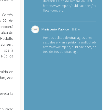
detenidas el fin de semana en Danlí
https://www.mp.hn/publicaciones/requerimien
fiscal-contra-...
 Cortés.
es 22 de
conocerá
Ministerio Público
19 Ene
x alcalde
Por tres delitos de otras agresiones
Rodolfo
sexuales envían a prisión a exdiputado
nseri,
https://www.mp.hn/publicaciones/por-
 Fiscalía
tres-delitos-de-otras-ag...
 Pública
ruida en
idad, Ada
evela la
 Imputado