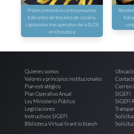
Prisión preventiva contra presuntos
Minister
traficantes de tres kilos de cocaína,
traba
capturados tras operativo de la DLCN
conj
en Choluteca
Quienes somos
Ubicaci
Valores y principios institucionales
Contact
Plan estratégico
Correo i
Plan Operativo Anual
SIGEFI
Ley Ministerio Público
SIGEFI 
Legislaciones
Transpar
Instructivos SIGEFI
Solicitu
Biblioteca Virtual tirant lo blanch
Solicitu