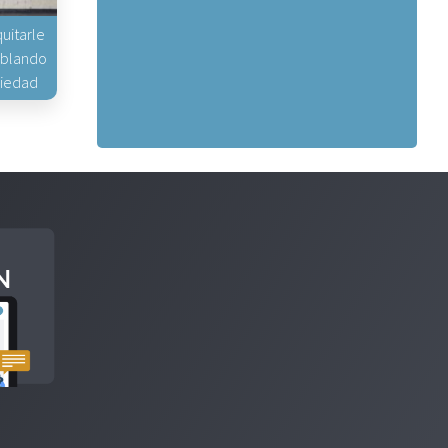
uitarle
hablando
piedad