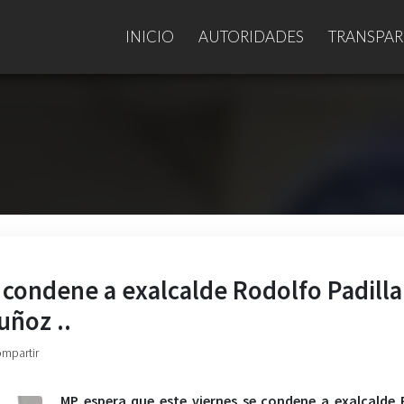
INICIO
AUTORIDADES
TRANSPAR
 condene a exalcalde Rodolfo Padilla
uñoz ..
ompartir
MP espera que este viernes se condene a exalcalde