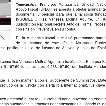
La Unidad Naci
Tegucigalpa. Francisco Morazán.
Apoyo Fiscal (UNAF) se apresta a ofertar abundant
documental y pericial para que a la socia funda
INSUMEDIC, Ilsa Vanessa Molina Aguirre, un J
Jurisdicción Nacional decrete Auto de Formal Proce
con Prisión Preventiva en su contra.
En la Audiencia Inicial, que está programada para 
de la mañana de este día, el Ministerio Públi
 “la palillona” fue el de Lavado de Activos, y no el de Est
án cómo llsa Vanessa Molina Aguirre, a través de la Empresa 
l 197.50 lempiras (Lps. 9,968,197.50) del Instituto Hondu
 que la joven mantenía con el Subgerente de Suministros, Mate
fugo de la justicia con alerta roja internacional), fue clave
uien pretendió burlar la Justiciahondureña, huyendo en enero
r las autoridades migratorias norteamericanas el pasado 22 de