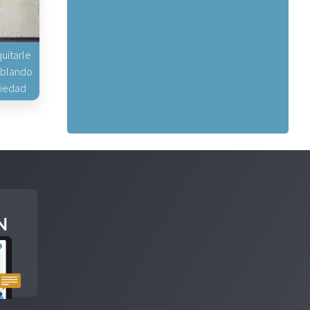
uitarle
hablando
piedad