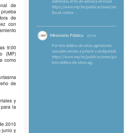
detenidas el fin de semana en Danlí
onal de
https://www.mp.hn/publicaciones/requerimien
e prueba
fiscal-contra-...
dora de
uez con
samiento
Ministerio Público
19 Ene
Por tres delitos de otras agresiones
las 9:00
sexuales envían a prisión a exdiputado
co (MP)
https://www.mp.hn/publicaciones/por-
afa como
tres-delitos-de-otras-ag...
Fantasma
reño de
riales y
 para la
 de 2015
 junio y