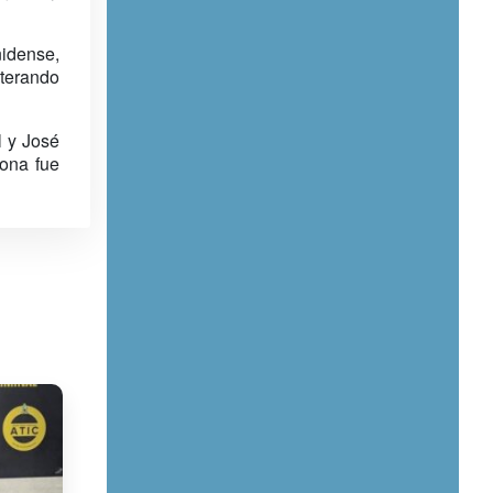
nidense,
iterando
l y José
ona fue