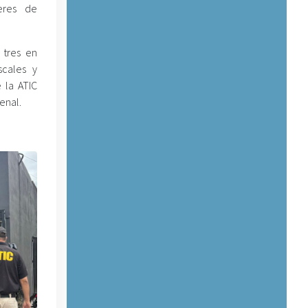
eres de
 tres en
cales y
 la ATIC
enal.