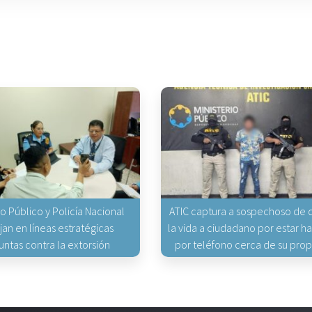
io Público y Policía Nacional
ATIC captura a sospechoso de q
jan en líneas estratégicas
la vida a ciudadano por estar 
untas contra la extorsión
por teléfono cerca de su pro