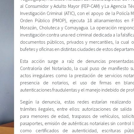
al Consumidor y Adulto Mayor (FEP-CAM) y La Agencia Té
Investigación Criminal (ATIC), con el apoyo de la Policía Mi
Orden Público (PMOP), ejecuta 18 allanamientos en F
Morazán, Choluteca y Comayagua. La operación respon
investigación contra una red criminal dedicada a la falsifi
documentos públicos, privados y mercantiles, la cual 
bufetes y oficinas en distintas ciudades de estos departam
Esta acción surge a raíz de denuncias presentadas
Contraloría del Notariado, la cual puso de manifiesto s
actos irregulares como la prestación de servicios notari
presencia de notarios, el uso de firmas en blan
autenticaciones fraudulentas y el manejo indebido de pro
Según la denuncia, estas redes estarían realizando 
trámites ilegales, entre ellos: autorizaciones de salida
para menores de edad, traspasos de vehículos, solici
pasaportes, emisión de auténticas notariales sin control l
como certificados de autenticidad, escrituras púb