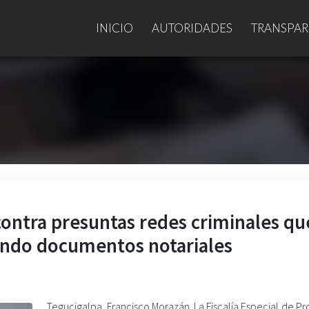
INICIO
AUTORIDADES
TRANSPAR
ontra presuntas redes criminales qu
cando documentos notariales
Tegucigalpa, Francisco Morazán. La Fiscalía Especial de P