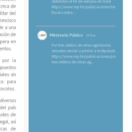
detenidas el fin de semana en Danlí
cnica de
https://www.mp.hn/publicaciones/requerimien
fiscal-contra-...
litar del
rancisco
de a una
cación de
Ministerio Público
19 Ene
opera en
Por tres delitos de otras agresiones
entos.
sexuales envían a prisión a exdiputado
https://www.mp.hn/publicaciones/por-
 por la
tres-delitos-de-otras-ag...
upuestos
ales sin
co para
tocolos.
diversos
 del país
tudes de
egal, así
licas de