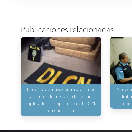
Publicaciones relacionadas
Prisión preventiva contra presuntos
Minister
traficantes de tres kilos de cocaína,
traba
capturados tras operativo de la DLCN
conj
en Choluteca