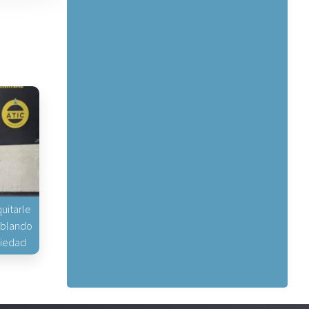
uitarle
hablando
piedad