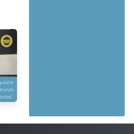
uitarle
hablando
piedad