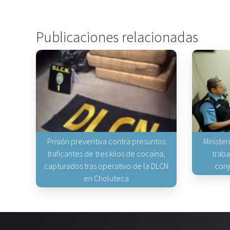
Publicaciones relacionadas
Prisión preventiva contra presuntos
Minister
traficantes de tres kilos de cocaína,
traba
capturados tras operativo de la DLCN
conj
en Choluteca