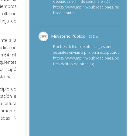
detenidas el fin de semana en Danlí
miembros
https://www.mp.hn/publicaciones/requerimien
fiscal-contra-...
rollaron
 hoja de
Ministerio Público
19 Ene
nte a la
Por tres delitos de otras agresiones
dicaron
sexuales envían a prisión a exdiputado
n 64 mil
https://www.mp.hn/publicaciones/por-
guientes
tres-delitos-de-otras-ag...
articipó
Marina.
icipio de
cación e
a altura
adamente
nadas N