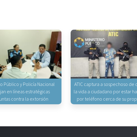
io Público y Policía Nacional
ATIC captura a sospechoso de q
jan en líneas estratégicas
la vida a ciudadano por estar 
untas contra la extorsión
por teléfono cerca de su pro