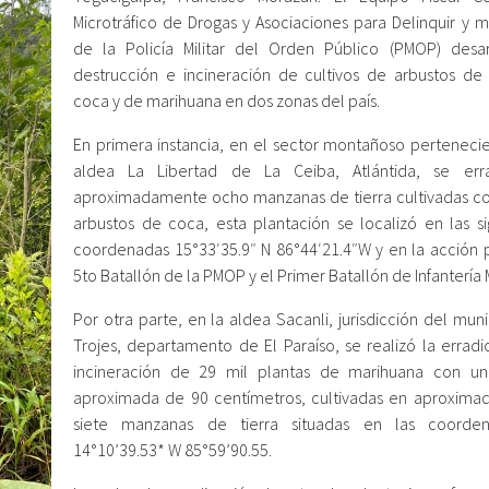
Microtráfico de Drogas y Asociaciones para Delinquir y 
de la Policía Militar del Orden Público (PMOP) desar
destrucción e incineración de cultivos de arbustos de
coca y de marihuana en dos zonas del país.
En primera instancia, en el sector montañoso pertenecie
aldea La Libertad de La Ceiba, Atlántida, se erra
aproximadamente ocho manzanas de tierra cultivadas co
arbustos de coca, esta plantación se localizó en las si
coordenadas 15°33′35.9″ N 86°44′21.4″W y en la acción p
5to Batallón de la PMOP y el Primer Batallón de Infantería 
Por otra parte, en la aldea Sacanli, jurisdicción del mun
Trojes, departamento de El Paraíso, se realizó la erradi
incineración de 29 mil plantas de marihuana con un
aproximada de 90 centímetros, cultivadas en aproxim
siete manzanas de tierra situadas en las coorde
14°10’39.53* W 85°59’90.55.