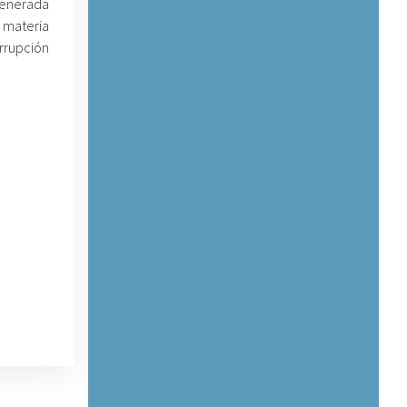
generada
 materia
rrupción