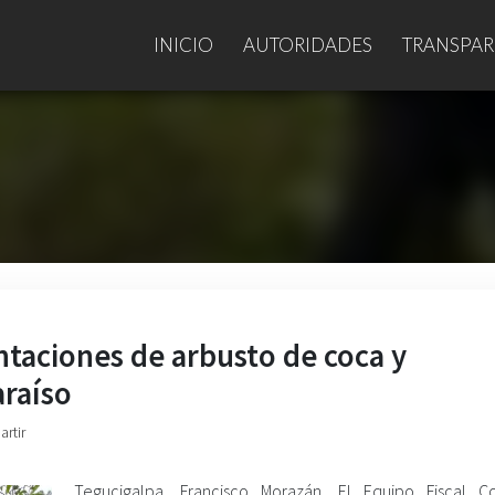
INICIO
AUTORIDADES
TRANSPAR
ntaciones de arbusto de coca y
araíso
artir
Tegucigalpa, Francisco Morazán. El Equipo Fiscal C