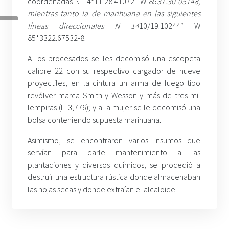
coordenadas N 14°11′28.41072″ W 85
37:30 05148,
mientras tanto la de marihuana en las siguientes
líneas direccionales N 14
10/19.10244″ W
85*3322.67532-8.
A los procesados se les decomisó una escopeta
calibre 22 con su respectivo cargador de nueve
proyectiles, en la cintura un arma de fuego tipo
revólver marca Smith y Wesson y más de tres mil
lempiras (L. 3,776); y a la mujer se le decomisó una
bolsa conteniendo supuesta marihuana.
Asimismo, se encontraron varios insumos que
servían para darle mantenimiento a las
plantaciones y diversos químicos, se procedió a
destruir una estructura rústica donde almacenaban
las hojas secas y donde extraían el alcaloide.