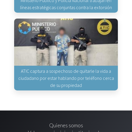
Ministerio Público y Policía Nacional trabajan en
líneas estratégicas conjuntas contra la extorsión
ATIC captura a sospechoso de quitarle la vida a
ciudadano por estar hablando por teléfono cerca
de su propiedad
Quienes somos