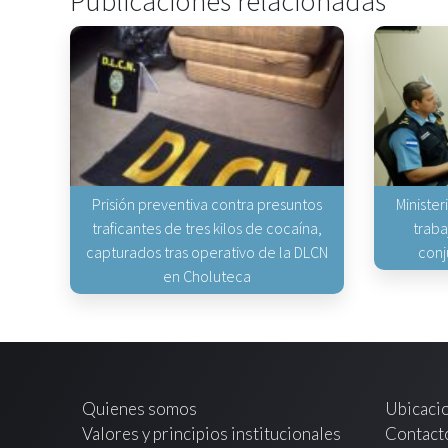
Publicaciones relacionadas
Prisión preventiva contra presuntos
Minister
traficantes de tres kilos de cocaína,
traba
capturados tras operativo de la DLCN
conj
en Choluteca
Quienes somos
Ubicaci
Valores y principios institucionales
Contact