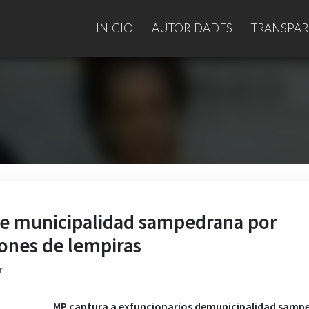
INICIO
AUTORIDADES
TRANSPAR
de municipalidad sampedrana por
lones de lempiras
r
MP captura a exfuncionarios demunicipalidad samp