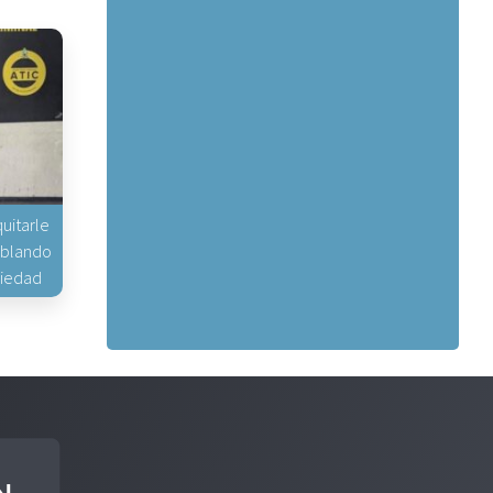
uitarle
hablando
piedad