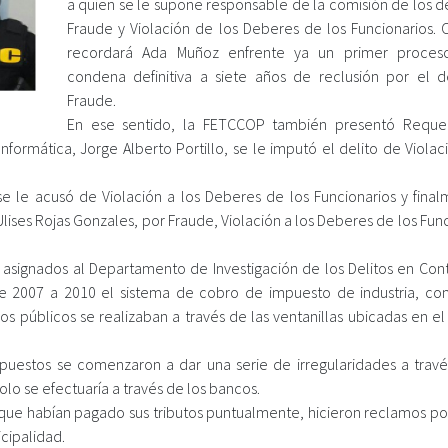
a quien se le supone responsable de la comisión de los d
Fraude y Violación de los Deberes de los Funcionarios.
recordará Ada Muñoz enfrente ya un primer proces
condena definitiva a siete años de reclusión por el d
Fraude.
En ese sentido, la FETCCOP también presentó Reque
nformática, Jorge Alberto Portillo, se le imputó el delito de Violac
s se le acusó de Violación a los Deberes de los Funcionarios y fina
lises Rojas Gonzales, por Fraude, Violación a los Deberes de los Fun
asignados al Departamento de Investigación de los Delitos en Cont
de 2007 a 2010 el sistema de cobro de impuesto de industria, co
os públicos se realizaban a través de las ventanillas ubicadas en e
uestos se comenzaron a dar una serie de irregularidades a travé
lo se efectuaría a través de los bancos.
s que habían pagado sus tributos puntualmente, hicieron reclamos po
cipalidad.