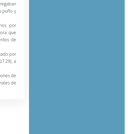
tregaban
u puño y
mos por
dora que
entos de
sado por
17.29), a
iones de
unales de