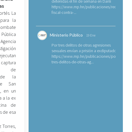
detenidas el fin de semana en Danlí
as
https://www.mp.hn/publicaciones/requerimien
fiscal-contra-...
rtés. La
 para la
 Combate
 Pública
Ministerio Público
19 Ene
Agencia
Por tres delitos de otras agresiones
tigación
sexuales envían a prisión a exdiputado
ejecutan
https://www.mp.hn/publicaciones/por-
tres-delitos-de-otras-ag...
 captura
a de
s de la
 de San
), en un
 a la ex
cina de
s de esa
 Torres,