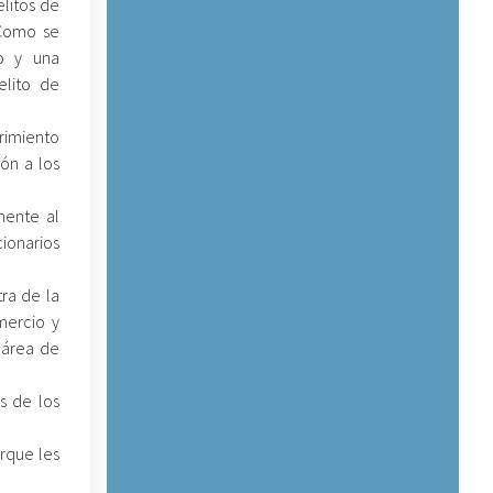
elitos de
 Como se
o y una
elito de
rimiento
ión a los
lmente al
cionarios
ra de la
mercio y
l área de
s de los
rque les