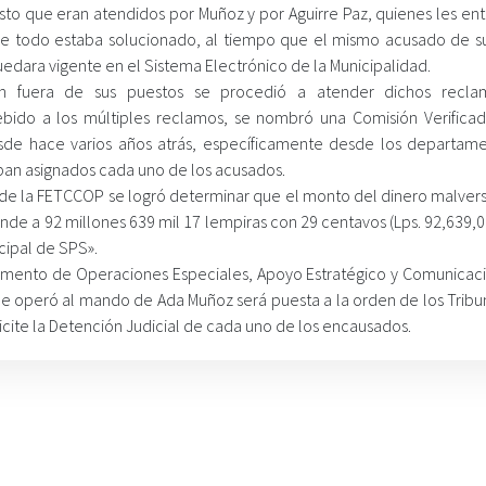
to que eran atendidos por Muñoz y por Aguirre Paz, quienes les en
ue todo estaba solucionado, al tiempo que el mismo acusado de s
quedara vigente en el Sistema Electrónico de la Municipalidad.
an fuera de sus puestos se procedió a atender dichos recla
bido a los múltiples reclamos, se nombró una Comisión Verifica
esde hace varios años atrás, específicamente desde los departam
aban asignados cada uno de los acusados.
os de la FETCCOP se logró determinar que el monto del dinero malver
de a 92 millones 639 mil 17 lempiras con 29 centavos (Lps. 92,639,0
cipal de SPS».
tamento de Operaciones Especiales, Apoyo Estratégico y Comunicac
 que operó al mando de Ada Muñoz será puesta a la orden de los Trib
icite la Detención Judicial de cada uno de los encausados.