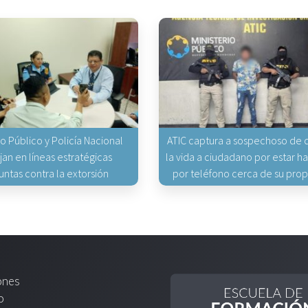
io Público y Policía Nacional
ATIC captura a sospechoso de q
jan en líneas estratégicas
la vida a ciudadano por estar 
untas contra la extorsión
por teléfono cerca de su pro
ones
o