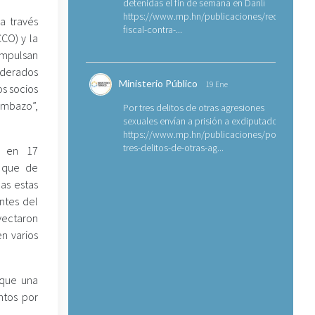
detenidas el fin de semana en Danlí
https://www.mp.hn/publicaciones/requerimien
 a través
fiscal-contra-...
CCO) y la
impulsan
iderados
Ministerio Público
19 Ene
os socios
ombazo”,
Por tres delitos de otras agresiones
sexuales envían a prisión a exdiputado
https://www.mp.hn/publicaciones/por-
tres-delitos-de-otras-ag...
e en 17
, que de
as estas
ntes del
nyectaron
n varios
 que una
ntos por