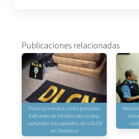
Publicaciones relacionadas
Prisión preventiva contra presuntos
Minister
traficantes de tres kilos de cocaína,
traba
capturados tras operativo de la DLCN
conj
en Choluteca