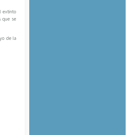
 extinto
s que se
yo de la