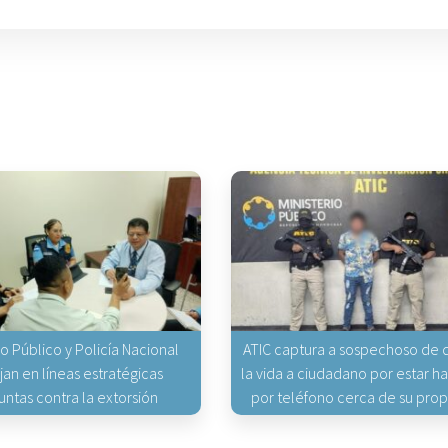
io Público y Policía Nacional
ATIC captura a sospechoso de q
jan en líneas estratégicas
la vida a ciudadano por estar 
untas contra la extorsión
por teléfono cerca de su pro