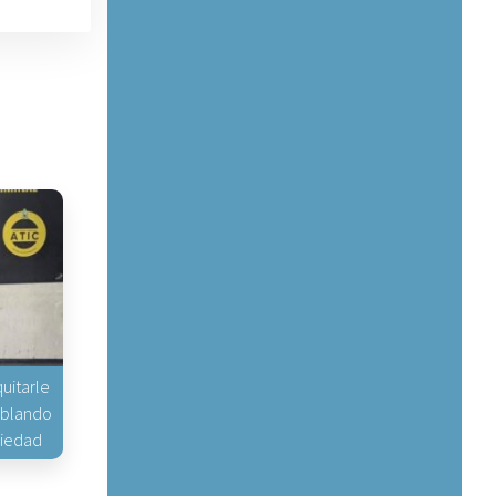
uitarle
hablando
piedad