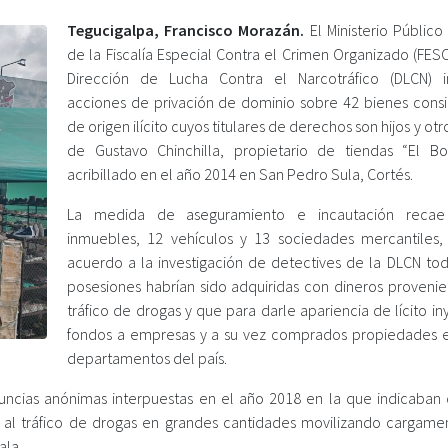
Tegucigalpa, Francisco Morazán.
El Ministerio Público
de la Fiscalía Especial Contra el Crimen Organizado (FES
Dirección de Lucha Contra el Narcotráfico (DLCN) 
acciones de privación de dominio sobre 42 bienes cons
de origen ilícito cuyos titulares de derechos son hijos y otr
de Gustavo Chinchilla, propietario de tiendas “El B
acribillado en el año 2014 en San Pedro Sula, Cortés.
La medida de aseguramiento e incautación reca
inmuebles, 12 vehículos y 13 sociedades mercantiles
acuerdo a la investigación de detectives de la DLCN tod
posesiones habrían sido adquiridas con dineros provenie
tráfico de drogas y que para darle apariencia de lícito i
fondos a empresas y a su vez comprados propiedades e
departamentos del país.
nuncias anónimas interpuestas en el año 2018 en la que indicaban
al tráfico de drogas en grandes cantidades movilizando cargame
ala.