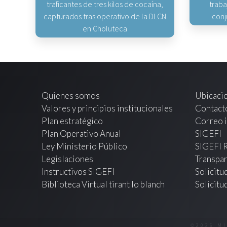
traficantes de tres kilos de cocaína,
traba
capturados tras operativo de la DLCN
conj
en Choluteca
Quienes somos
Ubicaci
Valores y principios institucionales
Contact
Plan estratégico
Correo i
Plan Operativo Anual
SIGEFI
Ley Ministerio Público
SIGEFI 
Legislaciones
Transpar
Instructivos SIGEFI
Solicitu
Biblioteca Virtual tirant lo blanch
Solicitu
©2026 M