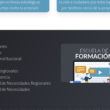
jan en líneas estratégicas
la vida a ciudadano por estar 
untas contra la extorsión
por teléfono cerca de su pro
ones
o
nstitucional
Regionales
encia
d de Necesidades Regionales
d de Necesidades
INISTERIO PÚBLICO DE HONDURAS | DESARROLLO WEB PO