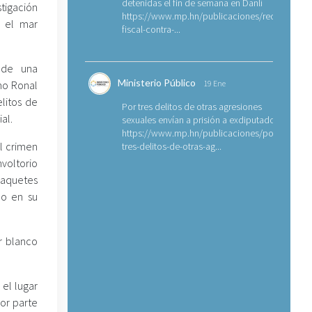
detenidas el fin de semana en Danlí
tigación
https://www.mp.hn/publicaciones/requerimien
n el mar
fiscal-contra-...
 de una
Ministerio Público
mo Ronal
19 Ene
litos de
Por tres delitos de otras agresiones
al.
sexuales envían a prisión a exdiputado
https://www.mp.hn/publicaciones/por-
el crimen
tres-delitos-de-otras-ag...
voltorio
paquetes
do en su
r blanco
el lugar
or parte