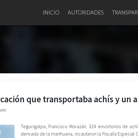
INICIO
AUTORIDADES
TRANSPAR
cación que transportaba achís y un 
rtir
Tegucigalpa, Francisco Morazán. 324 envoltorios de achí
derivada de la marihuana, incautaron la Fiscalía Especial 