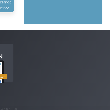
hablando
piedad
R
WEBS.HN