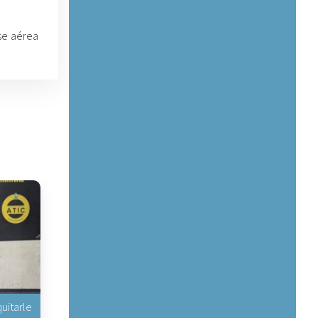
ase aérea
uitarle