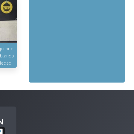
uitarle
hablando
piedad