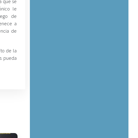
la que se
nico le
luego de
tenece a
encia de
ito de la
es pueda