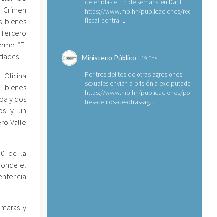
detenidas el fin de semana en Danlí
 Crimen
https://www.mp.hn/publicaciones/requerimien
fiscal-contra-...
s bienes
 Tercero
como “El
udades.
Ministerio Público
19 Ene
Por tres delitos de otras agresiones
 Oficina
sexuales envían a prisión a exdiputado
 bienes
https://www.mp.hn/publicaciones/por-
lpa y dos
tres-delitos-de-otras-ag...
os y un
ro Valle
00 de la
 donde el
ntencia
imaras y