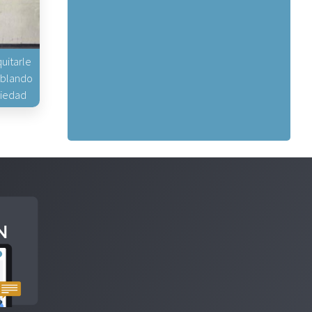
uitarle
hablando
piedad