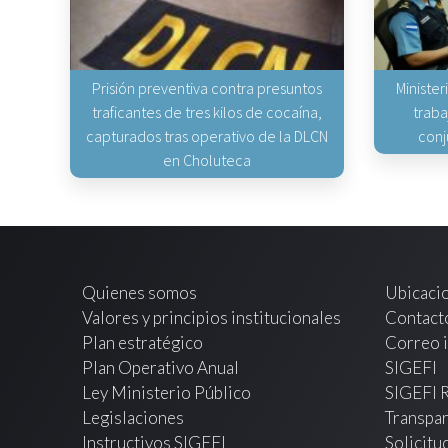
Prisión preventiva contra presuntos
Minister
traficantes de tres kilos de cocaína,
traba
capturados tras operativo de la DLCN
conj
en Choluteca
Quienes somos
Ubicaci
Valores y principios institucionales
Contact
Plan estratégico
Correo i
Plan Operativo Anual
SIGEFI
Ley Ministerio Público
SIGEFI 
Legislaciones
Transpar
Instructivos SIGEFI
Solicitu