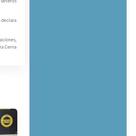
 severos
e declara
aciones,
era Cerna