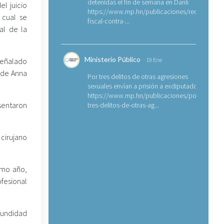
detenidas el fin de semana en Danlí
el juicio
https://www.mp.hn/publicaciones/requerimien
 cual se
fiscal-contra-...
al de la
Ministerio Público
eñalado
19 Ene
 de Anna
Por tres delitos de otras agresiones
sexuales envían a prisión a exdiputado
https://www.mp.hn/publicaciones/por-
sentaron
tres-delitos-de-otras-ag...
 cirujano
smo año,
fesional
fundidad