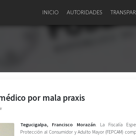
INICIO
AUTORIDADES
TRANSPAR
 médico por mala praxis
ir
Tegucigalpa, Francisco Morazán
. La Fiscalía Esp
Protección al Consumidor y Adulto Mayor (FEPCAM) com