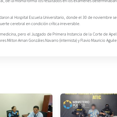
oral, de la misma forma los resultados en los exámenes determinaban
sladaron al Hospital Escuela Universitario, donde el 30 de noviembre s
erte cerebral en condición crítica irreversible.
 medicina, pero el Juzgado de Primera Instancia de la Corte de Apel
res Milton Aman Gonzáles Navarro (internista) y Flavio Mauricio Aguil