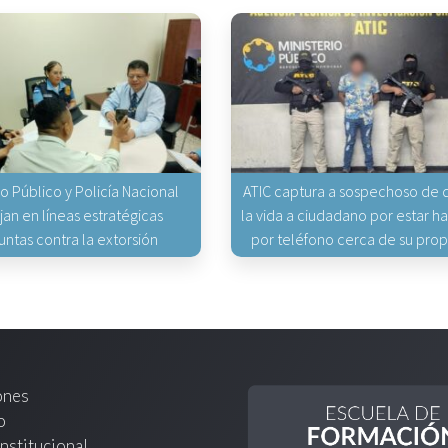
io Público y Policía Nacional
ATIC captura a sospechoso de q
jan en líneas estratégicas
la vida a ciudadano por estar 
untas contra la extorsión
por teléfono cerca de su pro
ones
o
nstitucional