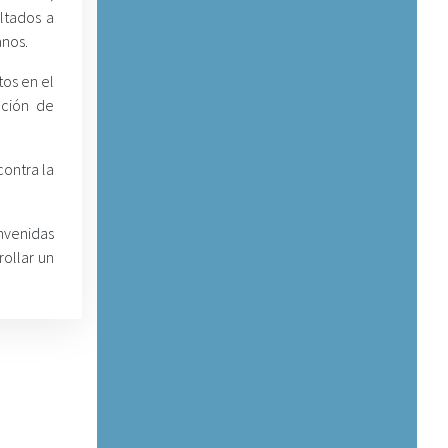
ltados a
anos.
os en el
ación de
contra la
nvenidas
ollar un