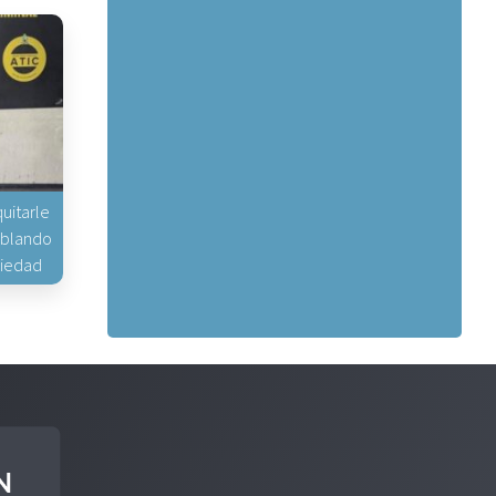
uitarle
hablando
piedad