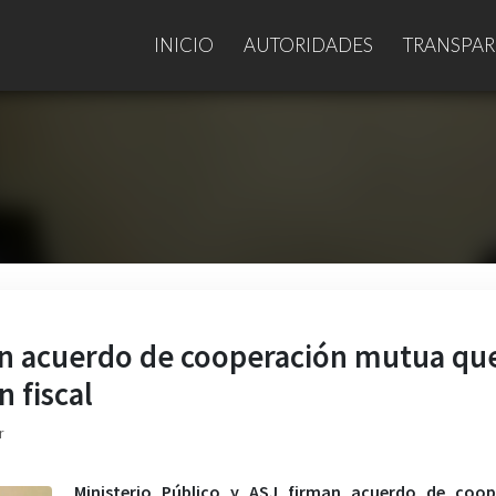
INICIO
AUTORIDADES
TRANSPAR
man acuerdo de cooperación mutua qu
n fiscal
r
Ministerio Público y ASJ firman acuerdo de coop