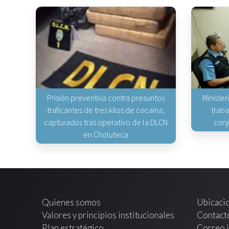
Prisión preventiva contra presuntos
Minister
traficantes de tres kilos de cocaína,
traba
capturados tras operativo de la DLCN
conj
en Choluteca
Quienes somos
Ubicaci
Valores y principios institucionales
Contact
Plan estratégico
Correo i