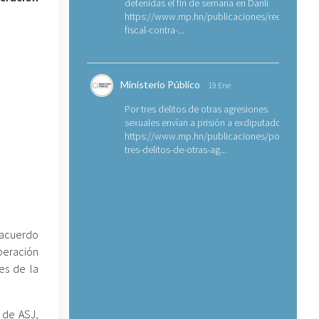
detenidas el fin de semana en Danlí
https://www.mp.hn/publicaciones/requerimien
fiscal-contra-...
Ministerio Público
19 Ene
Por tres delitos de otras agresiones
sexuales envían a prisión a exdiputado
https://www.mp.hn/publicaciones/por-
tres-delitos-de-otras-ag...
 acuerdo
operación
es de la
 de ASJ,