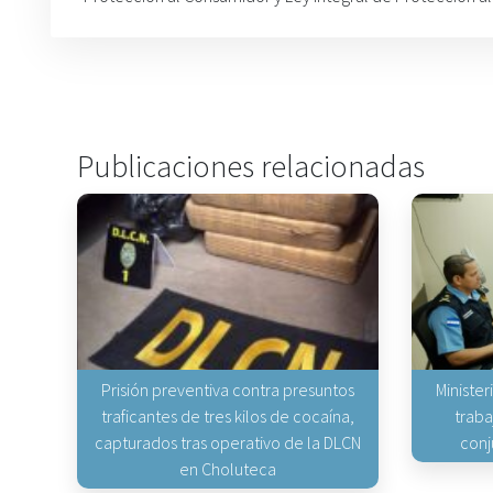
Publicaciones relacionadas
Prisión preventiva contra presuntos
Minister
traficantes de tres kilos de cocaína,
traba
capturados tras operativo de la DLCN
conj
en Choluteca