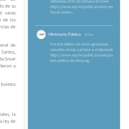
detenidas el fin de semana en Danlí
és de su
https://www.mp.hn/publicaciones/requerimien
fiscal-contra-...
ó varias
n de los
ncias de
Ministerio Público
19 Ene
Por tres delitos de otras agresiones
neral de
sexuales envían a prisión a exdiputado
 Santos,
https://www.mp.hn/publicaciones/por-
da Grixel
tres-delitos-de-otras-ag...
tieron a
 boletos
ales, la
la ley de