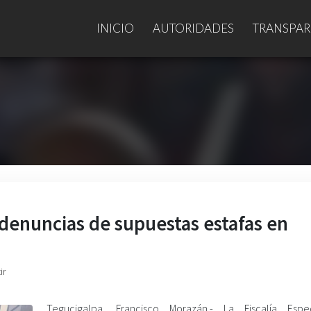
INICIO
AUTORIDADES
TRANSPAR
 denuncias de supuestas estafas en
ir
Tegucigalpa, Francisco Morazán.- La Fiscalía Espe