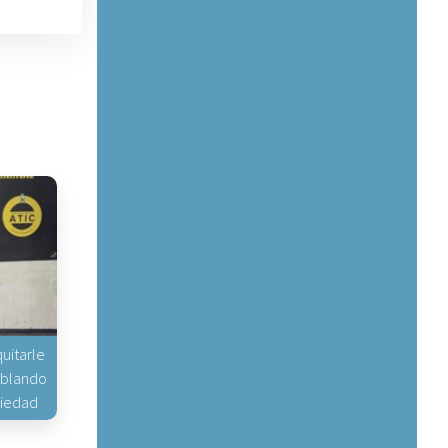
uitarle
hablando
piedad