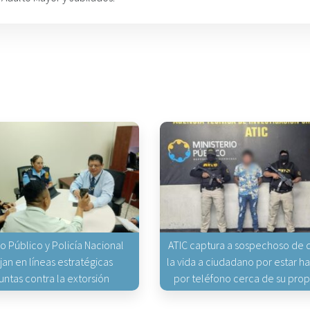
io Público y Policía Nacional
ATIC captura a sospechoso de q
jan en líneas estratégicas
la vida a ciudadano por estar 
untas contra la extorsión
por teléfono cerca de su pro