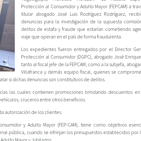
Protección al Consumidor y Adulto Mayor (FEPCAM) a trav
titular abogado José Luis Rodríguez Rodríguez, recibi
denuncias para la investigación de la supuesta comisió
delitos de estafa y fraude que estarían cometiendo age
viaje que operan en el país de forma fraudulenta.
Los expedientes fueron entregados por el Director Ge
Protección al Consumidor (DGPC), abogado José Enrique
tanto al fiscal jefe de la FEPCAM, como a la subjefa, aboga
Villafranca y demás equipo fiscal, quienes se comprome
tatar si dichas denuncias son constitutivos de delitos.
ías las cuales contienen promociones brindando descuentos en
vehículos, cruceros entre otros beneficios.
a autorización de los clientes.
Consumidor y Adulto Mayor (FEP-CAM), tiene como objetivos esenci
penal pública, cuando se infrinjan los presupuestos establecidos por 
 Adulto Mayor y Jubilados.