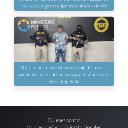
líneas estratégicas conjuntas contra la extorsión
ATIC captura a sospechoso de quitarle la vida a
ciudadano por estar hablando por teléfono cerca
de su propiedad
Quienes somos
Valores y principios institucionales