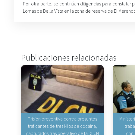
Por otra parte, se continúan diligencias para constatar p
Lomas de Bella Vista en la zona de reserva de El Merend
Publicaciones relacionadas
Prisión preventiva contra presuntos
Minister
traficantes de tres kilos de cocaína,
traba
capturados tras operativo de la DLCN
conj