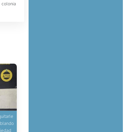
a colonia
uitarle
hablando
piedad