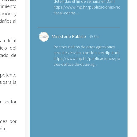
detenidas el fin de semana en Danlí
rimiento
https://www.mp.hn/publicaciones/requerimien
fiscal-contra-...
ración y
daños al
Ministerio Público
19 Ene
an Joint
Por tres delitos de otras agresiones
icio del
sexuales envían a prisión a exdiputado
stado de
https://www.mp.hn/publicaciones/por-
tres-delitos-de-otras-ag...
ompetente
s para la
n sector
ómez por
ón.