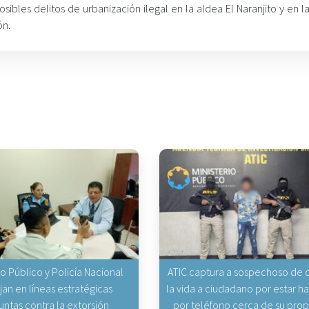
osibles delitos de urbanización ilegal en la aldea El Naranjito y en l
ón.
io Público y Policía Nacional
ATIC captura a sospechoso de q
jan en líneas estratégicas
la vida a ciudadano por estar 
untas contra la extorsión
por teléfono cerca de su pro