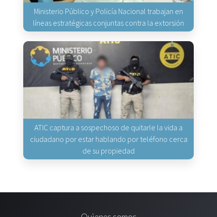
Ministerio Público y Policía Nacional trabajan en
líneas estratégicas conjuntas contra la extorsión
ATIC captura a sospechoso de quitarle la vida a
ciudadano por estar hablando por teléfono cerca
de su propiedad
Quienes somos