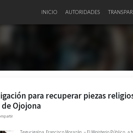
INICIO
AUTORIDADES
TRANSPAR
tigación para recuperar piezas religio
o de Ojojona
ompartir
Tegucigalpa, Francisco Morazán. – El Ministerio Público, a 