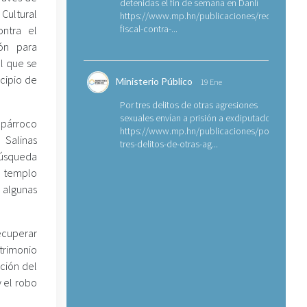
detenidas el fin de semana en Danlí
 Cultural
https://www.mp.hn/publicaciones/requerimien
fiscal-contra-...
ontra el
ión para
al que se
icipio de
Ministerio Público
19 Ene
Por tres delitos de otras agresiones
sexuales envían a prisión a exdiputado
 párroco
https://www.mp.hn/publicaciones/por-
 Salinas
tres-delitos-de-otras-ag...
búsqueda
l templo
 algunas
recuperar
trimonio
cción del
y el robo