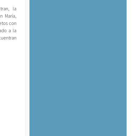
tran, la
n María,
jetos con
mado a la
cuentran