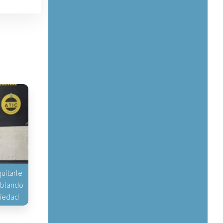
uitarle
hablando
piedad