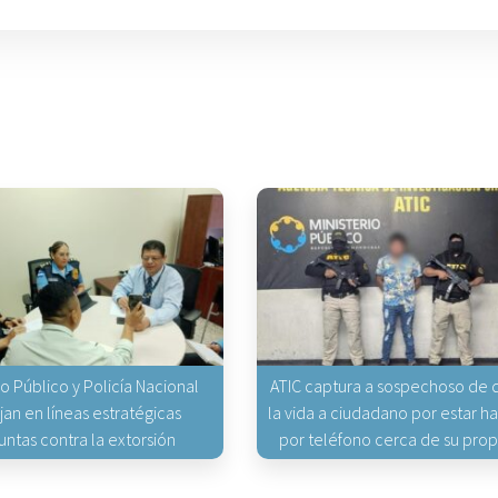
io Público y Policía Nacional
ATIC captura a sospechoso de q
jan en líneas estratégicas
la vida a ciudadano por estar 
untas contra la extorsión
por teléfono cerca de su pro