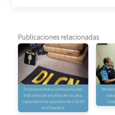
Publicaciones relacionadas
Prisión preventiva contra presuntos
Minister
traficantes de tres kilos de cocaína,
traba
capturados tras operativo de la DLCN
conj
en Choluteca