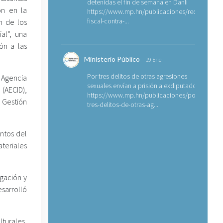
detenidas el fin de semana en Danlí
on en la
https://www.mp.hn/publicaciones/requerimien
fiscal-contra-...
n de los
ial”, una
ión a las
Ministerio Público
19 Ene
Por tres delitos de otras agresiones
 Agencia
sexuales envían a prisión a exdiputado
 (AECID),
https://www.mp.hn/publicaciones/por-
 Gestión
tres-delitos-de-otras-ag...
entos del
ateriales
igación y
esarrolló
lturales,