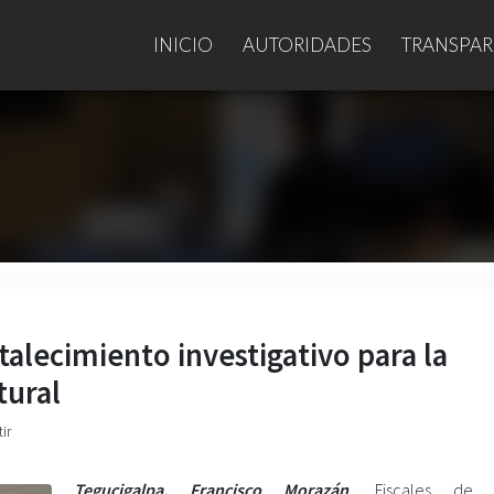
INICIO
AUTORIDADES
TRANSPAR
talecimiento investigativo para la
tural
ir
Tegucigalpa, Francisco Morazán
.
Fiscales de di