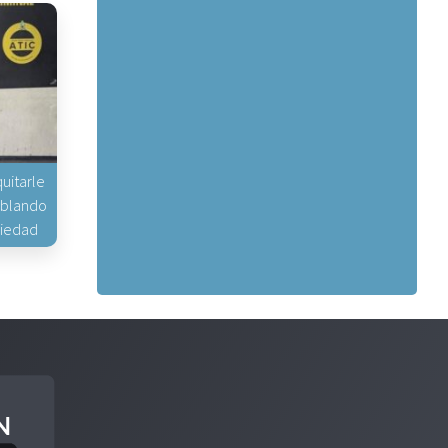
uitarle
hablando
piedad