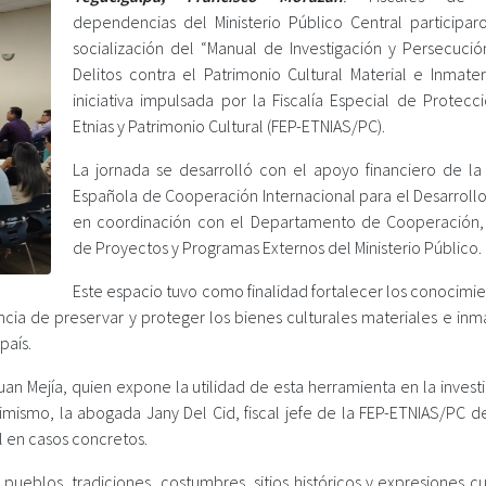
dependencias del Ministerio Público Central participar
socialización del “Manual de Investigación y Persecució
Delitos contra el Patrimonio Cultural Material e Inmater
iniciativa impulsada por la Fiscalía Especial de Protecc
Etnias y Patrimonio Cultural (FEP-ETNIAS/PC).
La jornada se desarrolló con el apoyo financiero de la
Española de Cooperación Internacional para el Desarrollo
en coordinación con el Departamento de Cooperación,
de Proyectos y Programas Externos del Ministerio Público.
Este espacio tuvo como finalidad fortalecer los conocimi
ncia de preservar y proteger los bienes culturales materiales e inm
país.
an Mejía, quien expone la utilidad de esta herramienta en la invest
simismo, la abogada Jany Del Cid, fiscal jefe de la FEP-ETNIAS/PC d
l en casos concretos.
pueblos, tradiciones, costumbres, sitios históricos y expresiones cu