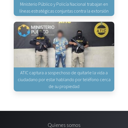
Ministerio Público y Policía Nacional trabajan en
líneas estratégicas conjuntas contra la extorsión
ATIC captura a sospechoso de quitarle la vida a
ciudadano por estar hablando por teléfono cerca
de su propiedad
Quienes somos