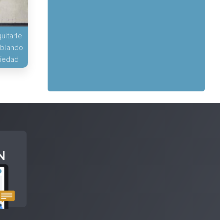
uitarle
hablando
piedad