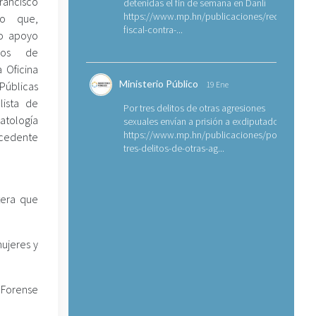
rancisco
detenidas el fin de semana en Danlí
https://www.mp.hn/publicaciones/requerimien
go que,
fiscal-contra-...
so apoyo
ios de
 Oficina
Ministerio Público
Públicas
19 Ene
lista de
Por tres delitos de otras agresiones
Patología
sexuales envían a prisión a exdiputado
https://www.mp.hn/publicaciones/por-
ocedente
tres-delitos-de-otras-ag...
tera que
ujeres y
 Forense