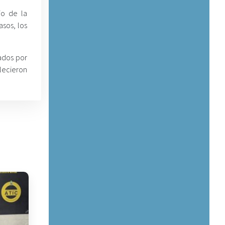
io de la
asos, los
ados por
lecieron