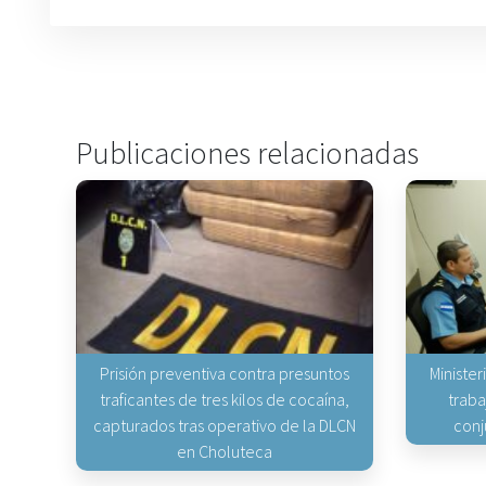
Publicaciones relacionadas
Prisión preventiva contra presuntos
Minister
traficantes de tres kilos de cocaína,
traba
capturados tras operativo de la DLCN
conj
en Choluteca