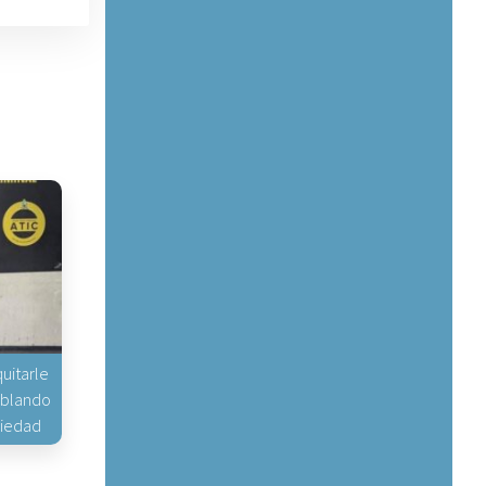
uitarle
hablando
piedad