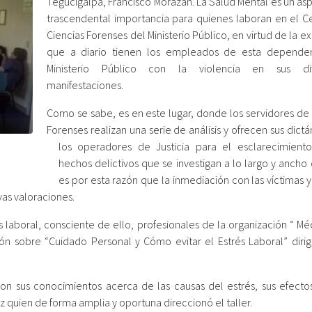
Tegucigalpa, Francisco Morazán. La Salud Mental es un as
trascendental importancia para quienes laboran en el C
Ciencias Forenses del Ministerio Público, en virtud de la e
que a diario tienen los empleados de esta depende
Ministerio Público con la violencia en sus dif
manifestaciones.
Como se sabe, es en este lugar, donde los servidores de 
Forenses realizan una serie de análisis y ofrecen sus dic
los operadores de Justicia para el esclarecimient
hechos delictivos que se investigan a lo largo y ancho 
es por esta razón que la inmediación con las víctimas y
vas valoraciones.
 laboral, consciente de ello, profesionales de la organización “ Mé
n sobre “Cuidado Personal y Cómo evitar el Estrés Laboral” dirig
on sus conocimientos acerca de las causas del estrés, sus efectos
z quien de forma amplia y oportuna direccionó el taller.