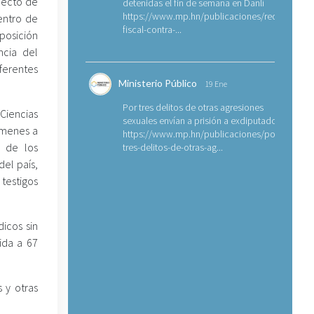
pecto de
detenidas el fin de semana en Danlí
https://www.mp.hn/publicaciones/requerimien
entro de
fiscal-contra-...
xposición
ncia del
erentes
Ministerio Público
19 Ene
Por tres delitos de otras agresiones
Ciencias
sexuales envían a prisión a exdiputado
támenes a
https://www.mp.hn/publicaciones/por-
o de los
tres-delitos-de-otras-ag...
del país,
 testigos
dicos sin
ida a 67
 y otras