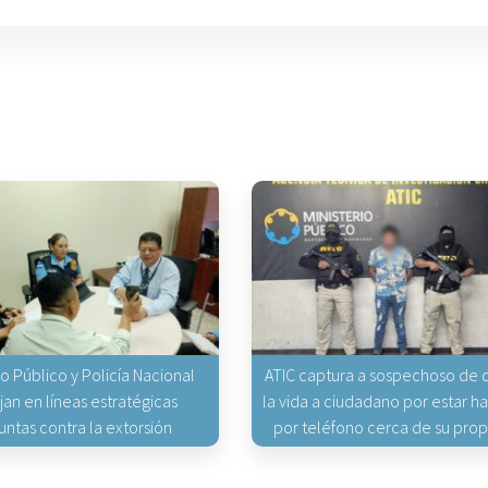
io Público y Policía Nacional
ATIC captura a sospechoso de q
jan en líneas estratégicas
la vida a ciudadano por estar 
untas contra la extorsión
por teléfono cerca de su pro