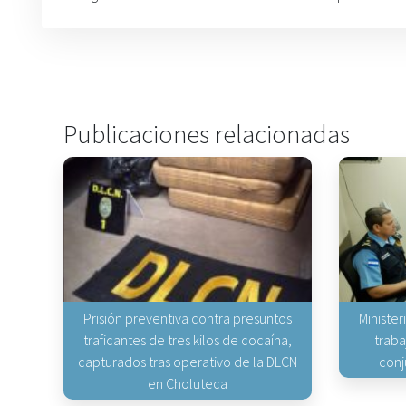
Publicaciones relacionadas
Prisión preventiva contra presuntos
Minister
traficantes de tres kilos de cocaína,
traba
capturados tras operativo de la DLCN
conj
en Choluteca