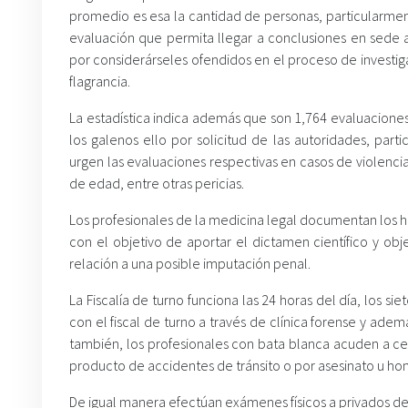
promedio es esa la cantidad de personas, particularment
evaluación que permita llegar a conclusiones en sede a
por considerárseles ofendidos en el proceso de investig
flagrancia.
La estadística indica además que son 1,764 evaluacione
los galenos ello por solicitud de las autoridades, par
urgen las evaluaciones respectivas en casos de violencia
de edad, entre otras pericias.
Los profesionales de la medicina legal documentan los h
con el objetivo de aportar el dictamen científico y obj
relación a una posible imputación penal.
La Fiscalía de turno funciona las 24 horas del día, los si
con el fiscal de turno a través de clínica forense y adem
también, los profesionales con bata blanca acuden a cent
producto de accidentes de tránsito o por asesinato u hom
De igual manera efectúan exámenes físicos a privados de 