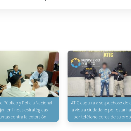
io Público y Policía Nacional
ATIC captura a sospechoso de q
jan en líneas estratégicas
la vida a ciudadano por estar 
untas contra la extorsión
por teléfono cerca de su pro