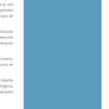
scal, una
 penales
casos de
fectuado
atención
rminación
ecesario,
turno en
 conjunto
ológicos,
talizados