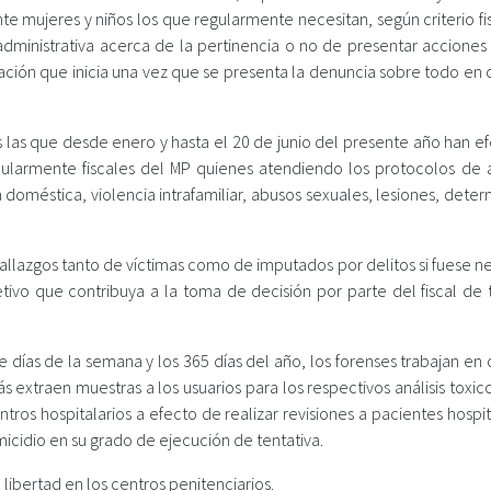
e mujeres y niños los que regularmente necesitan, según criterio fi
dministrativa acerca de la pertinencia o no de presentar acciones
ación que inicia una vez que se presenta la denuncia sobre todo en 
s las que desde enero y hasta el 20 de junio del presente año han e
ticularmente fiscales del MP quienes atendiendo los protocolos de 
 doméstica, violencia intrafamiliar, abusos sexuales, lesiones, dete
allazgos tanto de víctimas como de imputados por delitos si fuese n
etivo que contribuya a la toma de decisión por parte del fiscal de 
ete días de la semana y los 365 días del año, los forenses trabajan en
ás extraen muestras a los usuarios para los respectivos análisis toxic
ros hospitalarios a efecto de realizar revisiones a pacientes hospi
icidio en su grado de ejecución de tentativa.
libertad en los centros penitenciarios.