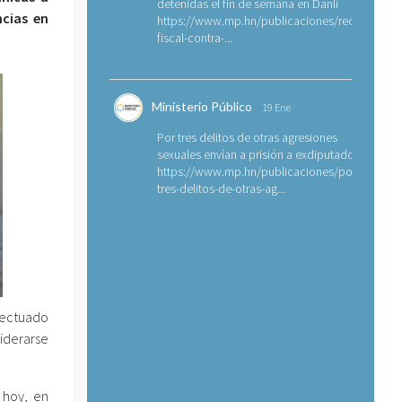
detenidas el fin de semana en Danlí
ncias en
https://www.mp.hn/publicaciones/requerimien
fiscal-contra-...
Ministerio Público
19 Ene
Por tres delitos de otras agresiones
sexuales envían a prisión a exdiputado
https://www.mp.hn/publicaciones/por-
tres-delitos-de-otras-ag...
efectuado
iderarse
 hoy, en