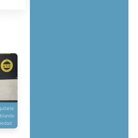
uitarle
hablando
piedad