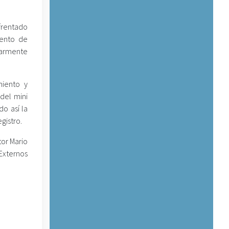
frentado
iento de
ularmente
miento y
del mini
o así la
gistro.
tor Mario
Externos