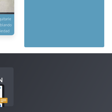
uitarle
hablando
piedad