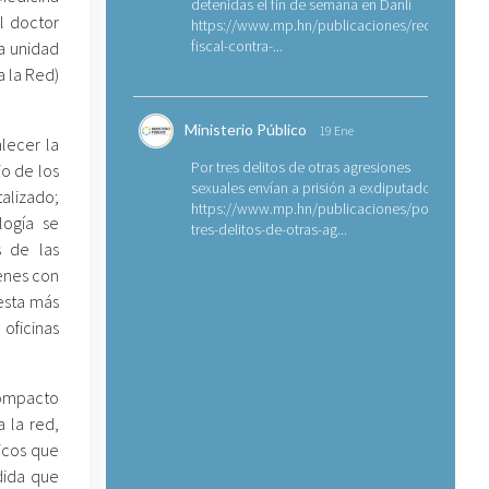
detenidas el fin de semana en Danlí
el doctor
https://www.mp.hn/publicaciones/requerimien
fiscal-contra-...
na unidad
 la Red)
Ministerio Público
19 Ene
lecer la
Por tres delitos de otras agresiones
io de los
sexuales envían a prisión a exdiputado
talizado;
https://www.mp.hn/publicaciones/por-
logía se
tres-delitos-de-otras-ag...
s de las
genes con
uesta más
 oficinas
compacto
 la red,
icos que
dida que