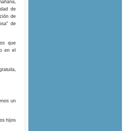
mañana,
idad de
cción de
osa” de
mos que
o en el
ratuita,
menos un
os hijos