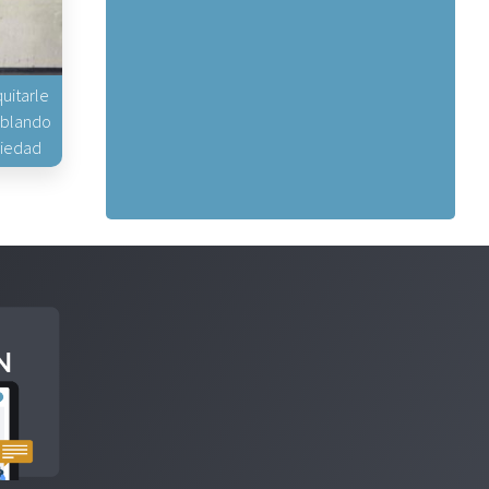
uitarle
hablando
piedad