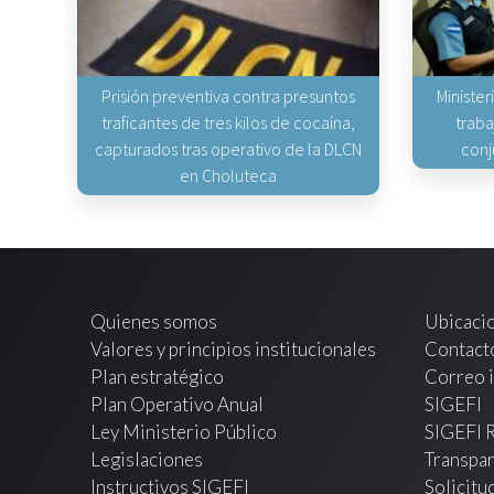
Prisión preventiva contra presuntos
Minister
traficantes de tres kilos de cocaína,
traba
capturados tras operativo de la DLCN
conj
en Choluteca
Quienes somos
Ubicaci
Valores y principios institucionales
Contact
Plan estratégico
Correo i
Plan Operativo Anual
SIGEFI
Ley Ministerio Público
SIGEFI 
Legislaciones
Transpar
Instructivos SIGEFI
Solicitu