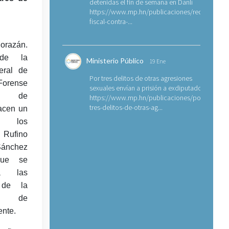
detenidas el fin de semana en Danlí
https://www.mp.hn/publicaciones/requerimien
fiscal-contra-...
razán.
 de la
Ministerio Público
19 Ene
eral de
Por tres delitos de otras agresiones
orense
sexuales envían a prisión a exdiputado
 de
https://www.mp.hn/publicaciones/por-
tres-delitos-de-otras-ag...
acen un
a los
 Rufino
nchez
que se
a las
s de la
 de
ente.