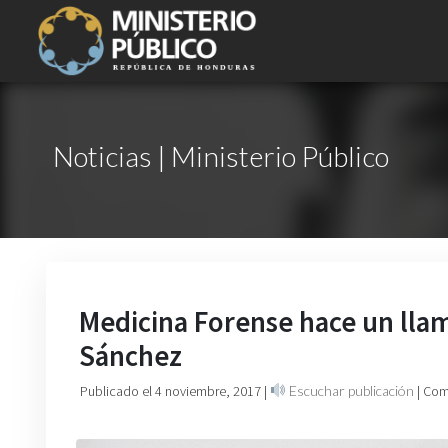
Noticias | Ministerio Público
Medicina Forense hace un llam
Sánchez
Publicado el 4 noviembre, 2017
|
Escuchar publicación
| Com