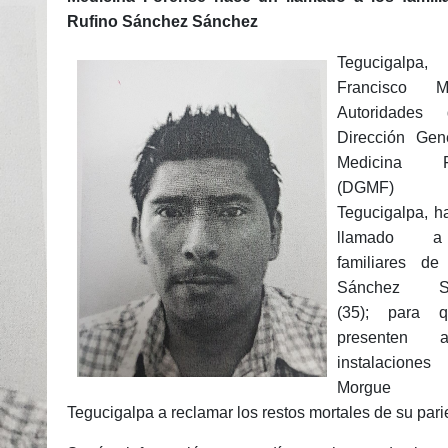
Rufino Sánchez Sánchez
Tegucigalpa,
Francisco Mo
Autoridades
Dirección Gen
Medicina F
(DGMF)
Tegucigalpa, h
llamado 
familiares de
Sánchez Sá
(35); para 
presenten 
instalacione
Morgue
Tegucigalpa a reclamar los restos mortales de su pari