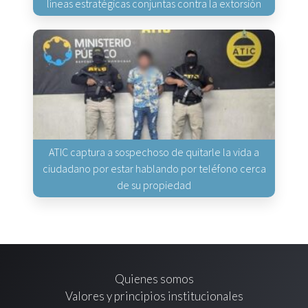
líneas estratégicas conjuntas contra la extorsión
ATIC captura a sospechoso de quitarle la vida a
ciudadano por estar hablando por teléfono cerca
de su propiedad
Quienes somos
Valores y principios institucionales