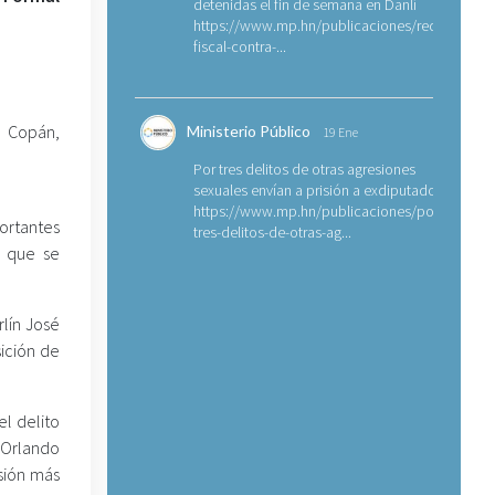
detenidas el fin de semana en Danlí
https://www.mp.hn/publicaciones/requerimien
fiscal-contra-...
 Copán,
Ministerio Público
19 Ene
Por tres delitos de otras agresiones
sexuales envían a prisión a exdiputado
https://www.mp.hn/publicaciones/por-
ortantes
tres-delitos-de-otras-ag...
s que se
lín José
sición de
l delito
 Orlando
isión más