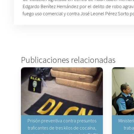
Edgardo Benítez Hernández por el delito de robo agrava
fuego uso comercial y contra José Leonel Pérez Sorto po
Publicaciones relacionadas
Prisión preventiva contra presuntos
Minister
traficantes de tres kilos de cocaína,
traba