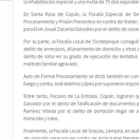
la inhabilitación especial y una multa de 75 días equivale
En Santa Rosa de Copán, la Fiscalía Especial de Del
Procesamiento y Prisión Preventiva en contra de Walter A
para Elvin Josué Zacarías Gonzáles por el delito de viola
Por su parte, la Fiscalía Local de Ocotepeque consigui
delito de amenazas, allanamiento de domicilio y otras 
delito de robo en su grado de ejecución de tentativa y
maltrato familiar agravado.
Auto de Formal Procesamiento se dictó también en contr
fuego y contra José Adelmo López por suponerlo responsa
Entre tanto, Fiscales de La Entrada, Copán, lograron
Salvador por el delito de falsificación de documentos 
Ramírez Villeda por el delito de portación ilegal de
homicidio y robo.
Finalmente, la Fiscalía Local de Gracias, Lempira, en aud
de violación agravada en contra de Adán Isabel Membreñ