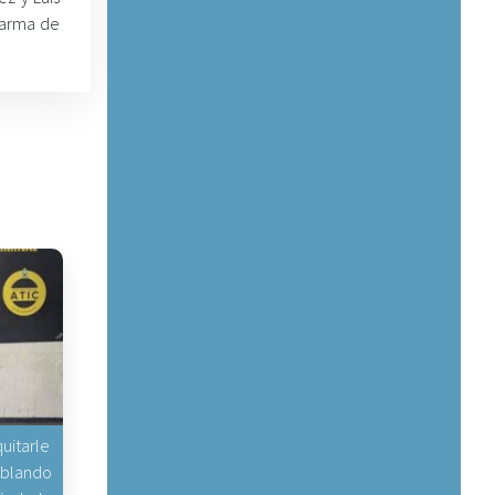
 arma de
uitarle
hablando