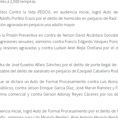
ntes a 1,500 lempiras.
itos Contra la Vida (FEDCV), en audiencia inicial, logró Auto d
dolfo Portillo Erazo por el delito de homicidio en perjuicio de Raúl
ción agravada en perjuicio una adulto mayor.
ó la Prisión Preventiva en contra de Nelson David Alcántara Gonzále
agresiones sexuales; asimismo contra Francis Edgardo Vásquez Ponc
 lesiones agravadas y contra Ludwin Ariel Mejía Orellana por el d
a de José Eusebio Alfaro Sánchez por el delito de porte ilegal de
ble del delito de asesinato en perjuicio de Ezequiel Caballero Rod
 que se dictara un Auto de Formal Procesamiento contra Luis Alon
públicos, contra Jelson Enrique García Díaz, José Marvin Ramírez y 
 arma comercial y contra Gerson Adonay Reyes Cáceres por los de
iencia inicial, logró Auto de Formal Procesamiento por el delito de 
o, asimismo para Lito Miranda Benítez, Abel Antonio Miranda Beníte