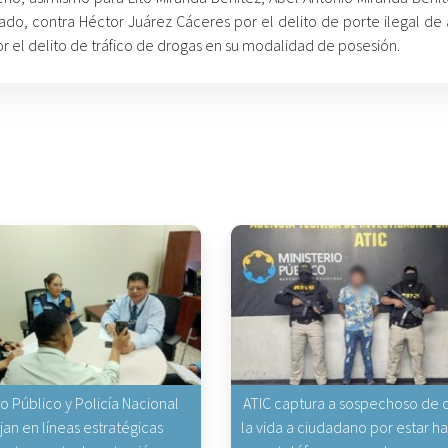
do, contra Héctor Juárez Cáceres por el delito de porte ilegal de
r el delito de tráfico de drogas en su modalidad de posesión.
io Público y Policía Nacional
ATIC captura a sospechoso de q
jan en líneas estratégicas
la vida a ciudadano por estar 