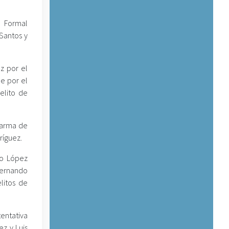
e Formal
 Santos y
z por el
e por el
elito de
 arma de
ríguez.
zo López
Fernando
litos de
tentativa
z y Luis