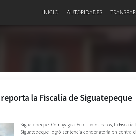
INICIO
AUTORIDADES
TRANSPAR
reporta la Fiscalía de Siguatepeque
r
Siguatepeque. Comayagua. En distintos casos, la Fiscalía
Siguatepeque logró sentencia condenatoria en contra 