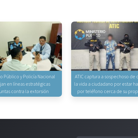
io Público y Policía Nacional
ATIC captura a sospechoso de q
jan en líneas estratégicas
la vida a ciudadano por estar 
untas contra la extorsión
por teléfono cerca de su pro