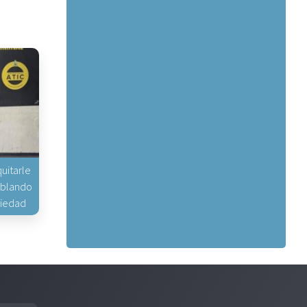
uitarle
hablando
piedad