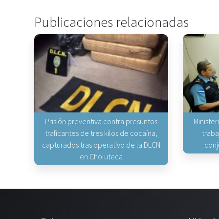
Publicaciones relacionadas
Prisión preventiva contra presuntos
Minister
traficantes de tres kilos de cocaína,
traba
capturados tras operativo de la DLCN
conj
en Choluteca