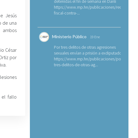
detenidas el fin de semana en Danlí
https://www.mp.hn/publicaciones/requerimien
fiscal-contra-...
de Jesús
io de una
a, ambos
Ministerio Público
19 Ene
Por tres delitos de otras agresiones
io César
sexuales envían a prisión a exdiputado
Ortiz por
https://www.mp.hn/publicaciones/por-
iva.
tres-delitos-de-otras-ag...
lesiones
el fallo