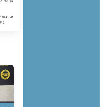
ía de la
presente
C).