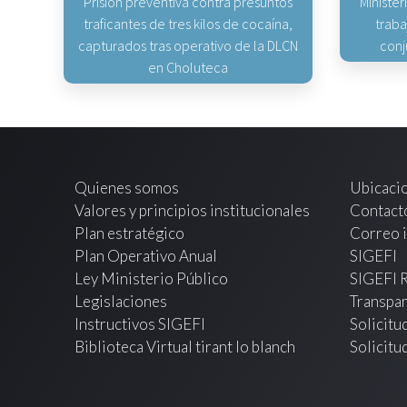
Prisión preventiva contra presuntos
Minister
traficantes de tres kilos de cocaína,
traba
capturados tras operativo de la DLCN
conj
en Choluteca
Quienes somos
Ubicaci
Valores y principios institucionales
Contact
Plan estratégico
Correo i
Plan Operativo Anual
SIGEFI
Ley Ministerio Público
SIGEFI 
Legislaciones
Transpar
Instructivos SIGEFI
Solicitu
Biblioteca Virtual tirant lo blanch
Solicitu