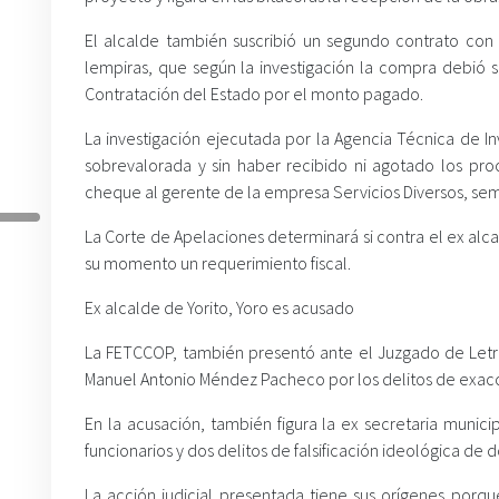
El alcalde también suscribió un segundo contrato con
lempiras, que según la investigación la compra debió 
Contratación del Estado por el monto pagado.
La investigación ejecutada por la Agencia Técnica de Inv
sobrevalorada y sin haber recibido ni agotado los pr
cheque al gerente de la empresa Servicios Diversos, se
La Corte de Apelaciones determinará si contra el ex alc
su momento un requerimiento fiscal.
Ex alcalde de Yorito, Yoro es acusado
La FETCCOP, también presentó ante el Juzgado de Letras
Manuel Antonio Méndez Pacheco por los delitos de exacci
En la acusación, también figura la ex secretaria munic
funcionarios y dos delitos de falsificación ideológica de
La acción judicial presentada tiene sus orígenes porq