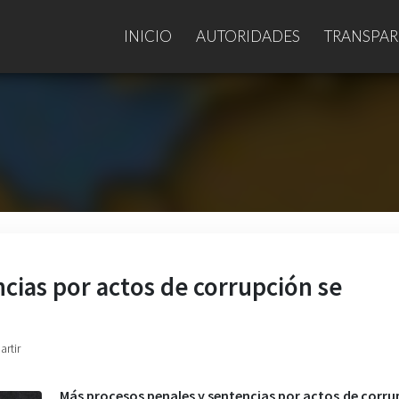
INICIO
AUTORIDADES
TRANSPAR
cias por actos de corrupción se
artir
Más procesos penales y sentencias por actos de corru