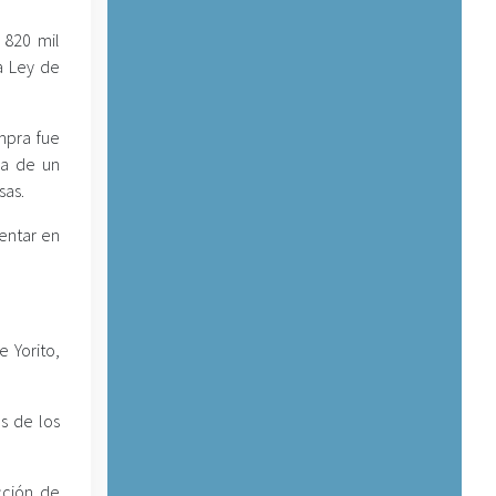
 820 mil
a Ley de
ompra fue
ga de un
sas.
entar en
 Yorito,
s de los
cción de