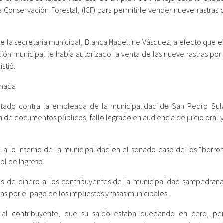
de Conservación Forestal, (ICF) para permitirle vender nueve rastras
ante la secretaria municipal, Blanca Madelline Vásquez, a efecto que 
ón municipal le había autorizado la venta de las nueve rastras por 
stió.
enada
ctado contra la empleada de la municipalidad de San Pedro Sul
n de documentos públicos, fallo logrado en audiencia de juicio oral 
 a lo interno de la municipalidad en el sonado caso de los “borro
ol de Ingreso.
 de dinero a los contribuyentes de la municipalidad sampedrana
s por el pago de los impuestos y tasas municipales.
 al contribuyente, que su saldo estaba quedando en cero, pe