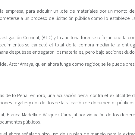
 la empresa, para adquirir un lote de materiales por un monto de
someterse a un proceso de licitación pública como lo establece L
estigación Criminal, (ATIC) y la auditoria forense reflejan que la c
ocedimientos se canceló el total de la compra mediante la entre
mana después se entregaron los materiales, pero bajo acciones dudo
alde, Astor Amaya, quien ahora funge como regidor, se le pueda pres
 de lo Penal en Yoro, una acusación penal contra el ex alcalde de
ones ilegales y dos delitos de falsificación de documentos públicos.
ipal, Blanca Madelline Vásquez Carbajal por violación de los debere
 documentos públicos.
ue el ahora señalado hizo uso de un plan de manejo para la extra