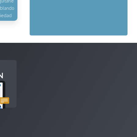
uitarle
hablando
piedad