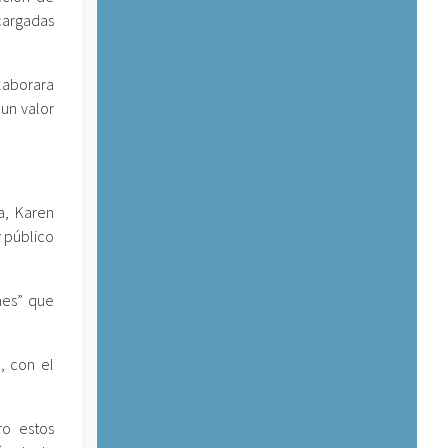
 cargadas
elaborara
un valor
a, Karen
y público
nes” que
, con el
ro estos