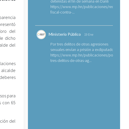
detenidas el fin de semana en Danlí
https://www.mp.hn/publicaciones/requerimien
fiscal-contra-...
sparencia
resentó
Yoro del
Ministerio Público
19 Ene
de dicho
Por tres delitos de otras agresiones
calde del
sexuales envían a prisión a exdiputado
https://www.mp.hn/publicaciones/por-
tres-delitos-de-otras-ag...
elaciones
 alcalde
s deberes
rsos para
s con 65
ción del