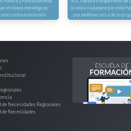
io Público y Policía Nacional
ATIC captura a sospechoso de q
jan en líneas estratégicas
la vida a ciudadano por estar 
untas contra la extorsión
por teléfono cerca de su pro
ones
o
nstitucional
Regionales
encia
d de Necesidades Regionales
d de Necesidades