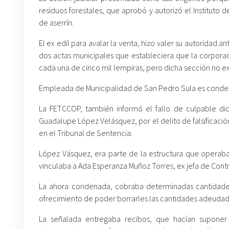
residuos forestales, que aprobó y autorizó el Instituto 
de aserrín.
El ex edil para avalar la venta, hizo valer su autoridad 
dos actas municipales que estableciera que la corporaci
cada una de cinco mil lempiras, pero dicha sección no exi
Empleada de Municipalidad de San Pedro Sula es cond
La FETCCOP, también informó el fallo de culpable di
Guadalupe López Velásquez, por el delito de falsificació
en el Tribunal de Sentencia.
López Vásquez, era parte de la estructura que operaba
vinculaba a Ada Esperanza Muñoz Torres, ex jefa de Contr
La ahora condenada, cobraba determinadas cantidades
ofrecimiento de poder borrarles las cantidades adeudada
La señalada entregaba recibos, que hacían suponer