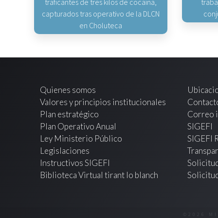
traficantes de tres kilos de cocaína,
traba
capturados tras operativo de la DLCN
conj
en Choluteca
Quienes somos
Ubicaci
Valores y principios institucionales
Contact
Plan estratégico
Correo i
Plan Operativo Anual
SIGEFI
Ley Ministerio Público
SIGEFI 
Legislaciones
Transpar
Instructivos SIGEFI
Solicitu
Biblioteca Virtual tirant lo blanch
Solicitu
©2026 M