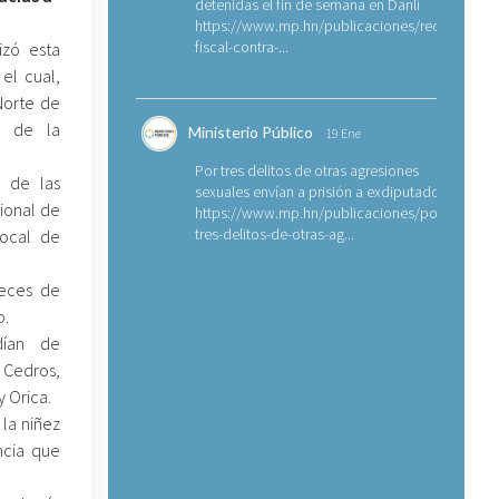
detenidas el fin de semana en Danlí
https://www.mp.hn/publicaciones/requerimien
fiscal-contra-...
izó esta
el cual,
 Norte de
l de la
Ministerio Público
19 Ene
Por tres delitos de otras agresiones
 de las
sexuales envían a prisión a exdiputado
cional de
https://www.mp.hn/publicaciones/por-
tres-delitos-de-otras-ag...
Local de
ueces de
o.
dían de
 Cedros,
y Orica.
 la niñez
ncia que