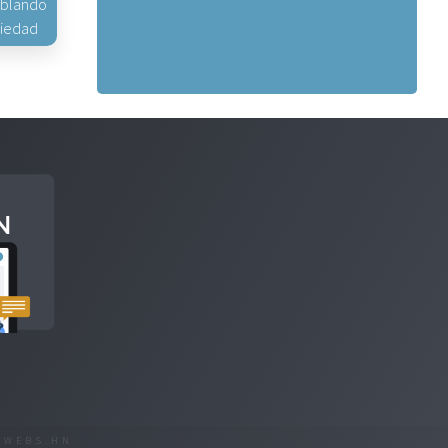
hablando
piedad
R
WEBS.HN