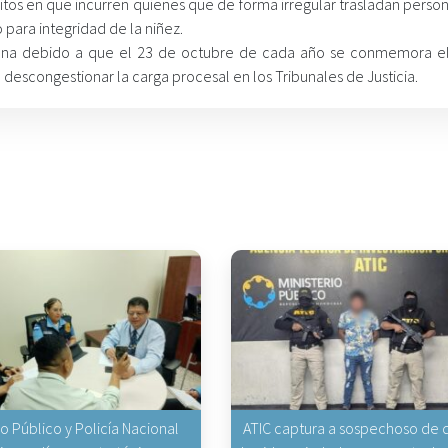
litos en que incurren quienes que de forma irregular trasladan perso
 para integridad de la niñez.
ana debido a que el 23 de octubre de cada año se conmemora el
a descongestionar la carga procesal en los Tribunales de Justicia.
io Público y Policía Nacional
ATIC captura a sospechoso de q