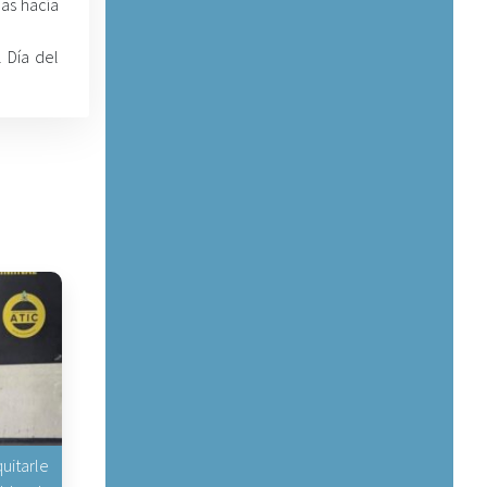
nas hacía
 Día del
uitarle