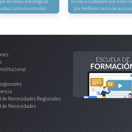
jan en líneas estratégicas
la vida a ciudadano por estar 
untas contra la extorsión
por teléfono cerca de su pro
ones
o
nstitucional
Regionales
encia
d de Necesidades Regionales
d de Necesidades
INISTERIO PÚBLICO DE HONDURAS | DESARROLLO WEB PO